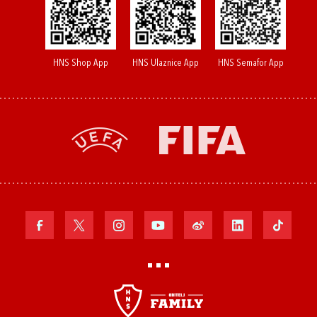
HNS Shop App
HNS Ulaznice App
HNS Semafor App