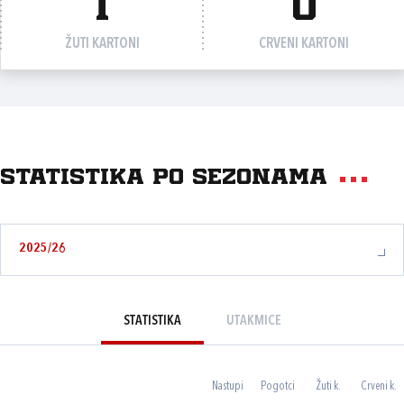
1
0
ŽUTI KARTONI
CRVENI KARTONI
Statistika po sezonama
2025/26
STATISTIKA
UTAKMICE
Nastupi
Pogotci
Žuti k.
Crveni k.