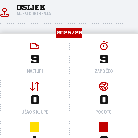
Osijek
MJESTO ROĐENJA
2025/26
9
9
NASTUPI
ZAPOČEO
0
0
UŠAO S KLUPE
POGOTCI