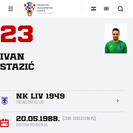
23
Ivan
Stazić
NK LIV 1949
TRENUTNI KLUB
20.05.1988.
(38 godina)
DATUM ROĐENJA