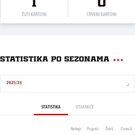
1
0
ŽUTI KARTONI
CRVENI KARTONI
Statistika po sezonama
2025/26
STATISTIKA
UTAKMICE
Nastupi
Pogotci
Žuti k.
Crveni k.