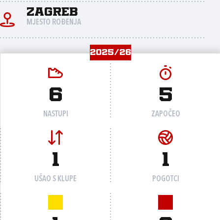
Zagreb
MJESTO ROĐENJA
2025/26
6
5
NASTUPI
ZAPOČEO
1
1
UŠAO S KLUPE
POGOTCI