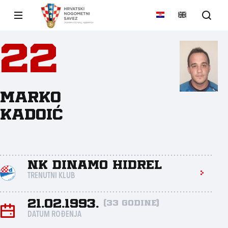
22
Marko
Kadoić
NK Dinamo Hidrel
TRENUTNI KLUB
21.02.1993.
(33 godine)
DATUM ROĐENJA