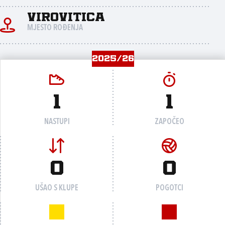
Virovitica
MJESTO ROĐENJA
2025/26
1
1
NASTUPI
ZAPOČEO
0
0
UŠAO S KLUPE
POGOTCI