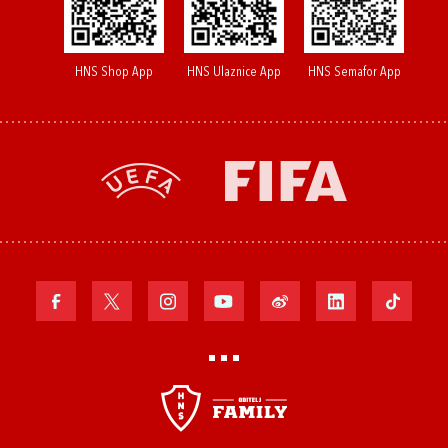
HNS Shop App
HNS Ulaznice App
HNS Semafor App