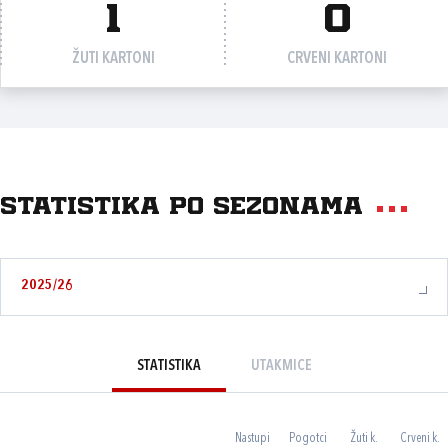
1
0
ŽUTI KARTONI
CRVENI KARTONI
Statistika po sezonama
2025/26
STATISTIKA
UTAKMICE
Nastupi
Pogotci
Žuti k.
Crveni k.