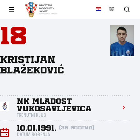
18
Kristijan
Blažeković
NK Mladost
Vukosavljevica
TRENUTNI KLUB
10.01.1991.
(35 godina)
DATUM ROĐENJA