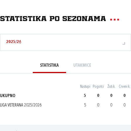
Statistika po sezonama
2025/26
STATISTIKA
UTAKMICE
Nastupi
Pogotci
Žuti k.
Crveni k.
UKUPNO
5
0
0
0
LIGA VETERANA 2025/2026
5
0
0
0