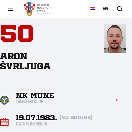
50
Aron
Švrljuga
NK Mune
TRENUTNI KLUB
19.07.1983.
(43 godine)
DATUM ROĐENJA