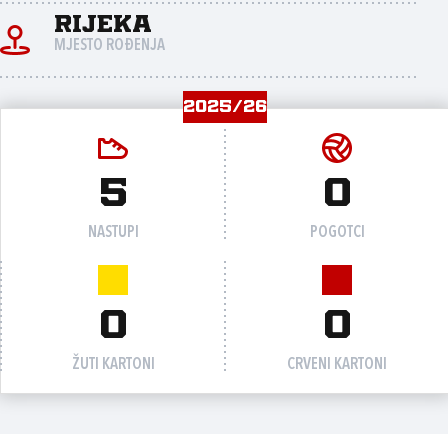
Rijeka
MJESTO ROĐENJA
2025/26
5
0
NASTUPI
POGOTCI
0
0
ŽUTI KARTONI
CRVENI KARTONI