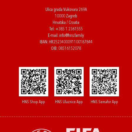
Ulica grada Vukovara 269A
10000 Zagreb
Hrvatska / Croatia
Tel:
+385 1 2361555
E-mail:
info@hns.family
IBAN: HR2523400091100187844
OIB: 08516152078
HNS Shop App
HNS Ulaznice App
HNS Semafor App