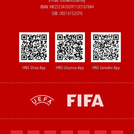
E-mail:
info@hns.family
IBAN: HR2523400091100187844
OIB: 08516152078
HNS Shop App
HNS Ulaznice App
HNS Semafor App