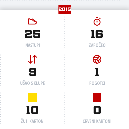
2015
25
16
NASTUPI
ZAPOČEO
9
1
UŠAO S KLUPE
POGOTCI
10
0
ŽUTI KARTONI
CRVENI KARTONI