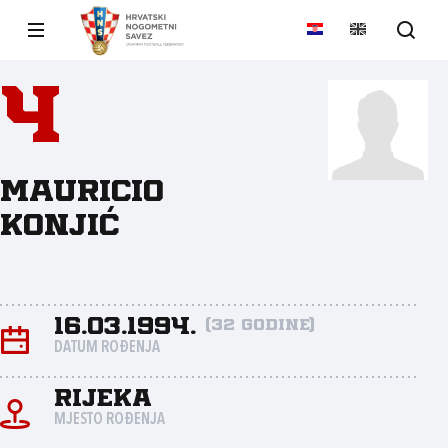
4
Mauricio
Konjić
16.03.1994.
(32 godine)
DATUM ROĐENJA
Rijeka
MJESTO ROĐENJA