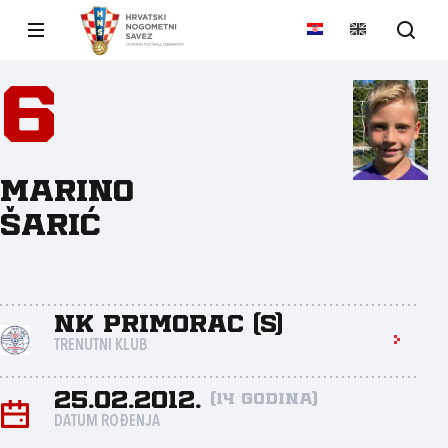
6
Marino
Šarić
NK Primorac (S)
TRENUTNI KLUB
25.02.2012.
(14 godina)
DATUM ROĐENJA