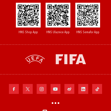
HNS Shop App
HNS Ulaznice App
HNS Semafor App