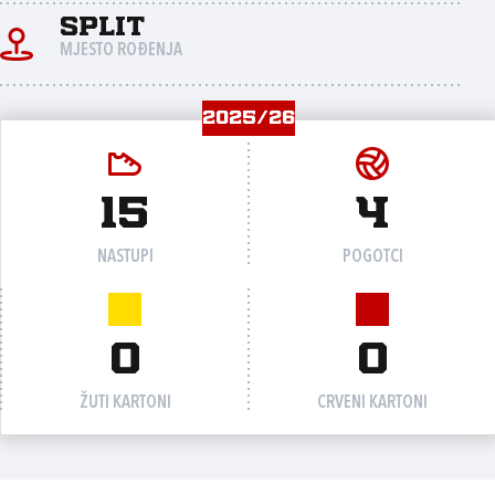
Split
MJESTO ROĐENJA
2025/26
15
4
NASTUPI
POGOTCI
0
0
ŽUTI KARTONI
CRVENI KARTONI