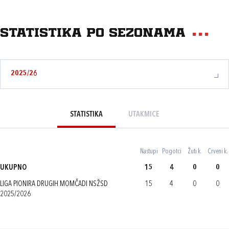
Statistika po sezonama
2025/26
STATISTIKA
UTAKMICE
Nastupi
Pogotci
Žuti k.
Crveni k.
UKUPNO
15
4
0
0
LIGA PIONIRA DRUGIH MOMČADI NSŽSD
15
4
0
0
2025/2026