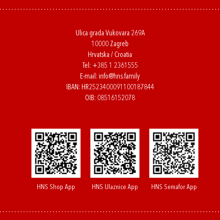
Ulica grada Vukovara 269A
10000 Zagreb
Hrvatska / Croatia
Tel:
+385 1 2361555
E-mail:
info@hns.family
IBAN: HR2523400091100187844
OIB: 08516152078
HNS Shop App
HNS Ulaznice App
HNS Semafor App