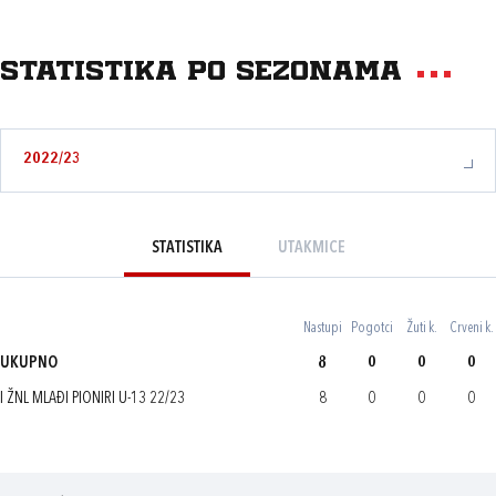
Statistika po sezonama
2022/23
STATISTIKA
UTAKMICE
Nastupi
Pogotci
Žuti k.
Crveni k.
UKUPNO
8
0
0
0
I ŽNL MLAĐI PIONIRI U-13 22/23
8
0
0
0