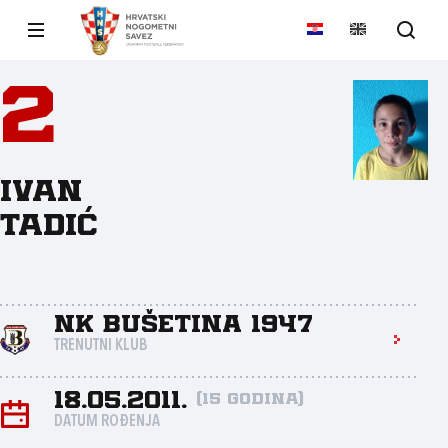
2
Ivan
Tadić
NK Bušetina 1947
TRENUTNI KLUB
18.05.2011.
(15 godina)
DATUM ROĐENJA