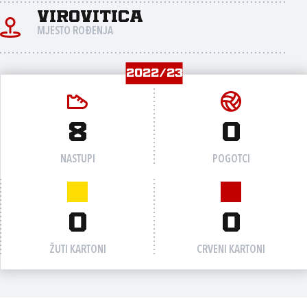
Virovitica
MJESTO ROĐENJA
2022/23
8
0
NASTUPI
POGOTCI
0
0
ŽUTI KARTONI
CRVENI KARTONI