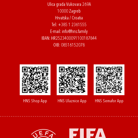
Ulica grada Vukovara 269A
10000 Zagreb
Hrvatska / Croatia
Tel:
+385 1 2361555
E-mail:
info@hns.family
IBAN: HR2523400091100187844
OIB: 08516152078
HNS Shop App
HNS Ulaznice App
HNS Semafor App