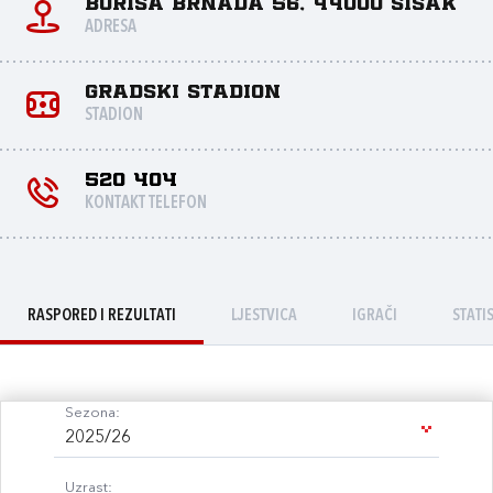
Borisa Brnada 56, 44000 Sisak
ADRESA
Gradski stadion
STADION
520 404
KONTAKT TELEFON
RASPORED I REZULTATI
LJESTVICA
IGRAČI
STATI
Sezona:
2025/26
Uzrast: