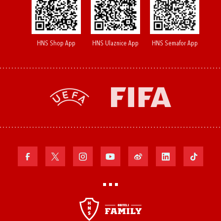
HNS Shop App
HNS Ulaznice App
HNS Semafor App