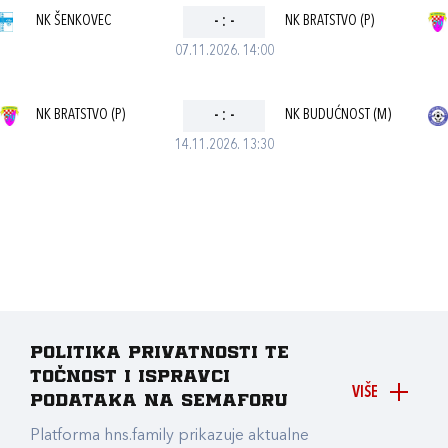
NK ŠENKOVEC
-
:
-
NK BRATSTVO (P)
07.11.2026. 14:00
NK BRATSTVO (P)
-
:
-
NK BUDUĆNOST (M)
14.11.2026. 13:30
Politika privatnosti te
točnost i ispravci
VIŠE
podataka na Semaforu
Platforma hns.family prikazuje aktualne