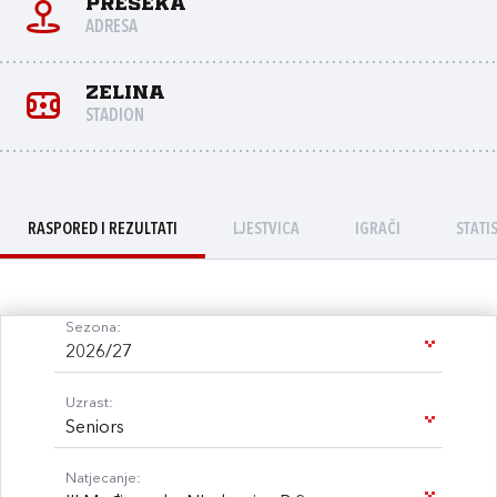
Preseka
ADRESA
Zelina
STADION
RASPORED I REZULTATI
LJESTVICA
IGRAČI
STATI
Sezona:
2026/27
Uzrast:
Seniors
Natjecanje: