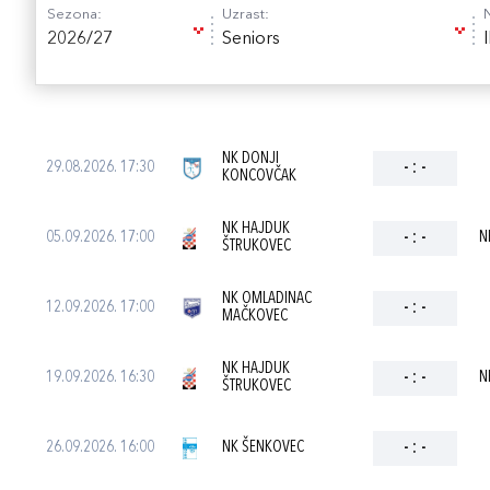
Sezona:
Uzrast:
2026/27
Seniors
NK DONJI
29.08.2026. 17:30
-
:
-
KONCOVČAK
NK HAJDUK
05.09.2026. 17:00
-
:
-
N
ŠTRUKOVEC
NK OMLADINAC
12.09.2026. 17:00
-
:
-
MAČKOVEC
NK HAJDUK
19.09.2026. 16:30
-
:
-
N
ŠTRUKOVEC
26.09.2026. 16:00
NK ŠENKOVEC
-
:
-