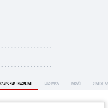
RASPORED I REZULTATI
LJESTVICA
IGRAČI
STATISTIK