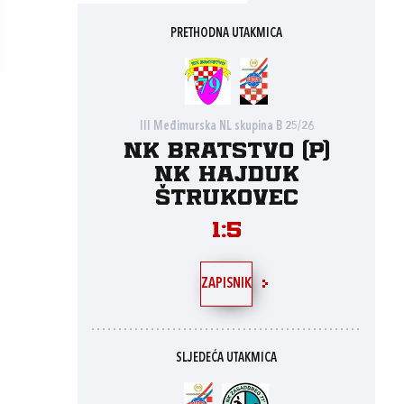
PRETHODNA UTAKMICA
III Međimurska NL skupina B 25/26
NK Bratstvo (P)
NK Hajduk
Štrukovec
1:5
ZAPISNIK
SLJEDEĆA UTAKMICA