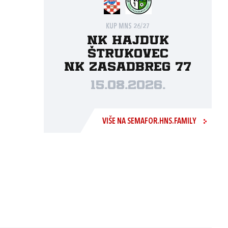
KUP MNS 26/27
NK Hajduk
Štrukovec
NK Zasadbreg 77
15.08.2026.
VIŠE NA SEMAFOR.HNS.FAMILY