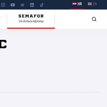
HR
EN
A
SEMAFOR
Sva domaća natjecanja
c