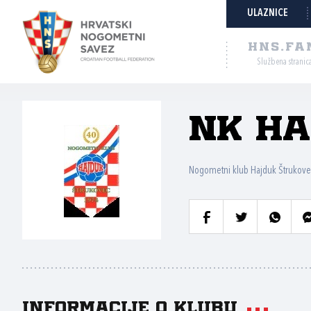
ULAZNICE
HNS.FA
Službena stranic
NK Ha
Nogometni klub Hajduk Štrukove
Informacije o klubu