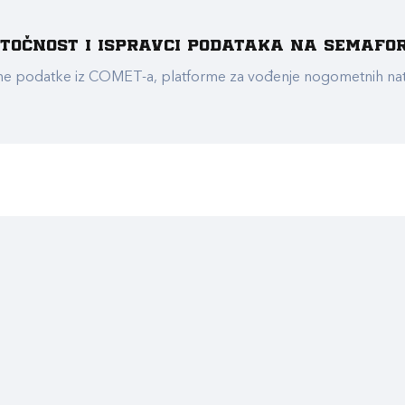
e točnost i ispravci podataka na Semafo
ualne podatke iz COMET-a, platforme za vođenje nogometnih n