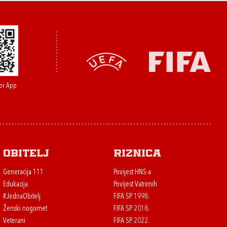
or App
Obitelj
Riznica
Generacija 111
Povijest HNS-a
Edukacija
Povijest Vatrenih
#JednaObitelj
FIFA SP 1998.
Ženski nogomet
FIFA SP 2018.
Veterani
FIFA SP 2022.