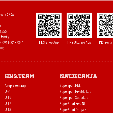
ovara 269A
a
61555
.family
HNS Shop App
HNS Ulaznice App
HNS Semaf
400091100187844
078
HNS.team
Natjecanja
A reprezentacija
Supersport HNL
U-21
Supersport Hrvatski kup
U-19
Supersport Superkup
U-17
SuperSport Prva NL
U-15
SuperSport Druga NL