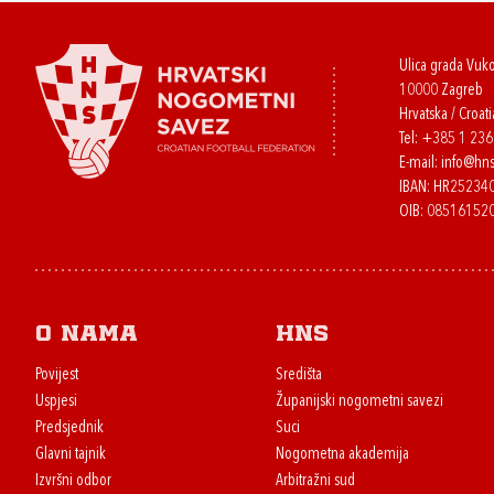
Ulica grada Vuk
10000 Zagreb
Hrvatska / Croati
Tel:
+385 1 23
E-mail:
info@hns
IBAN: HR2523
OIB: 08516152
O nama
HNS
Povijest
Središta
Uspjesi
Županijski nogometni savezi
Predsjednik
Suci
Glavni tajnik
Nogometna akademija
Izvršni odbor
Arbitražni sud