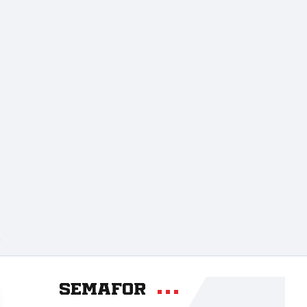
A
Semafor