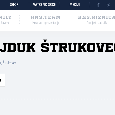
SHOP
VATRENO SRCE
MEDIJI
MILY
HNS.TEAM
HNS.RIZNIC
a Saveza
Hrvatske reprezentacije
Povijest i statistika
jduk Štrukove
c, Štrukovec