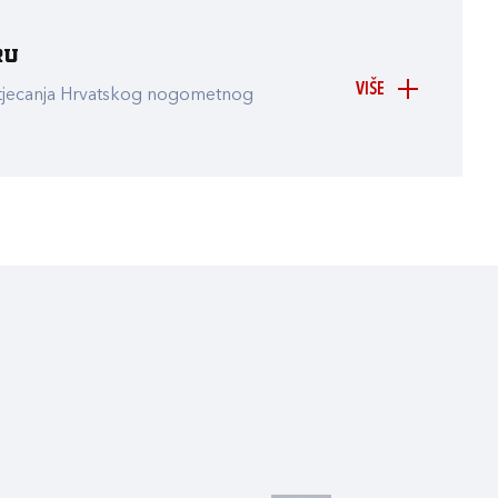
ru
VIŠE
atjecanja Hrvatskog nogometnog