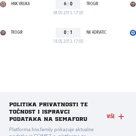
HNK VRLIKA
6
:
0
TROGIR
04.05.2013. 17:00
TROGIR
0
:
1
NK ADRIATIC
18.05.2013. 17:00
Politika privatnosti te
točnost i ispravci
VIŠE
podataka na Semaforu
Platforma hns.family prikazuje aktualne