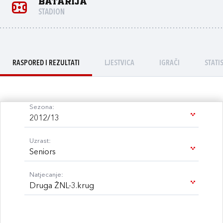
Batarija
STADION
RASPORED I REZULTATI
LJESTVICA
IGRAČI
STATI
Sezona:
2012/13
Uzrast:
Seniors
Natjecanje:
Druga ŽNL-3.krug