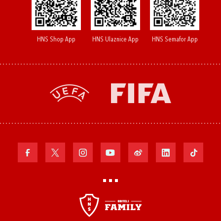
HNS Shop App
HNS Ulaznice App
HNS Semafor App