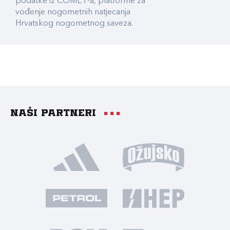
podatke iz COMET-a, platforme za
vođenje nogometnih natjecanja
Hrvatskog nogometnog saveza.
Naši partneri