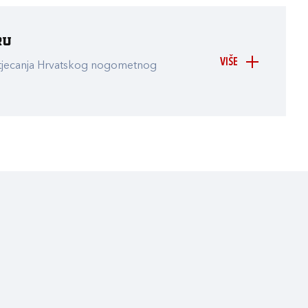
ru
VIŠE
atjecanja Hrvatskog nogometnog