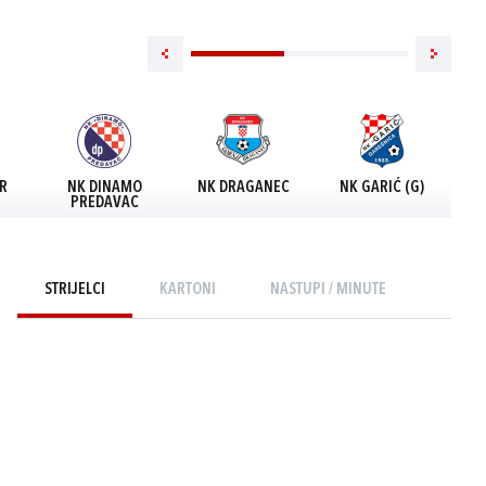
R
NK DINAMO
NK DRAGANEC
NK GARIĆ (G)
N
PREDAVAC
STRIJELCI
KARTONI
NASTUPI / MINUTE