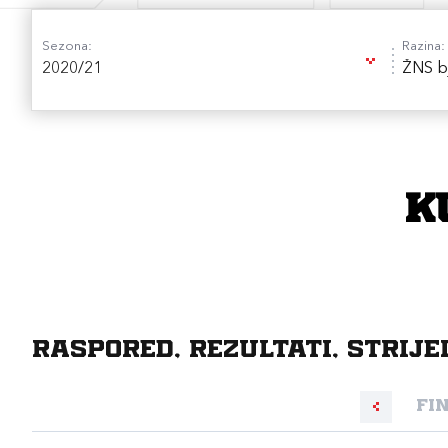
Sezona:
Razina:
2020/21
ŽNS bj
K
Raspored, rezultati, strije
Fi