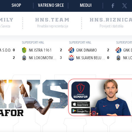
SHOP
VATRENO SRCE
MEDIJI
MILY
HNS.TEAM
HNS.RIZNIC
a Saveza
Hrvatske reprezentacije
Povijest i statistika
SUPERSPORT HNL
SUPERSPORT HNL
SUPERSPORT
 S.D.D.
0
NK ISTRA 1961
2
GNK DINAMO
2
GNK 
2
NK LOKOMOTIVA (Z)
3
NK SLAVEN BELUPO
0
MA
afor