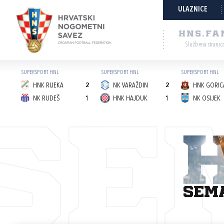
ULAZNICE
HNS.FA
Službena stranic
SUPERSPORT HNL
SUPERSPORT HNL
SUPERSPORT HNL
HNK RIJEKA
2
NK VARAŽDIN
2
HNK GORICA
NK RUDEŠ
1
HNK HAJDUK
1
NK OSIJEK
SE
sem