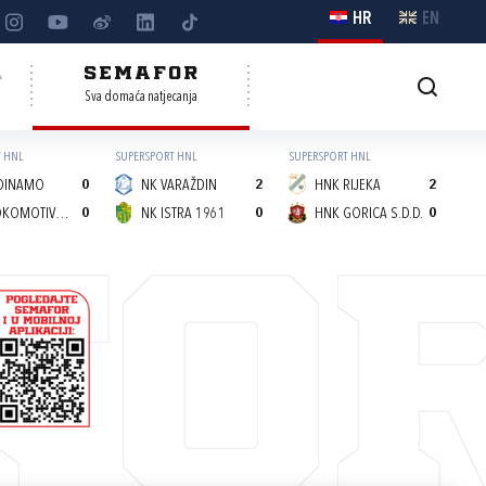
HR
EN
A
SEMAFOR
Sva domaća natjecanja
 HNL
SUPERSPORT HNL
SUPERSPORT HNL
DINAMO
0
NK VARAŽDIN
2
HNK RIJEKA
2
NK LOKOMOTIVA (Z)
0
NK ISTRA 1961
0
HNK GORICA S.D.D.
0
FO