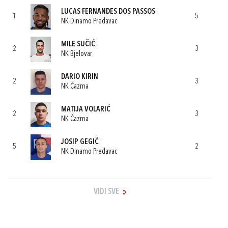
LUCAS FERNANDES DOS PASSOS
1
5
NK Dinamo Predavac
MILE SUČIĆ
2
3
NK Bjelovar
DARIO KIRIN
2
3
NK Čazma
MATIJA VOLARIĆ
2
3
NK Čazma
JOSIP GEGIĆ
5
2
NK Dinamo Predavac
VIDI SVE