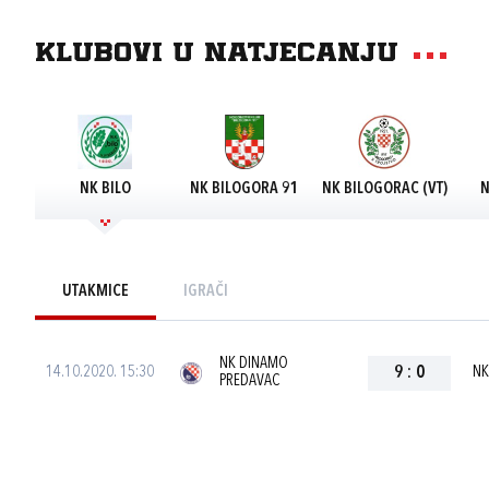
Klubovi u natjecanju
NK BILO
NK BILOGORA 91
NK BILOGORAC (VT)
N
UTAKMICE
IGRAČI
NK DINAMO
14.10.2020. 15:30
9
:
0
NK
PREDAVAC