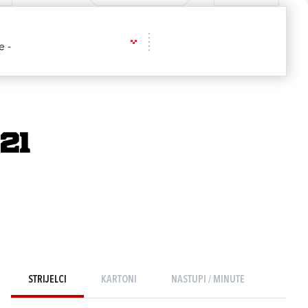
e -
21
STRIJELCI
KARTONI
NASTUPI / MINUTE