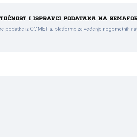
e točnost i ispravci podataka na Semafo
ualne podatke iz COMET-a, platforme za vođenje nogometnih n