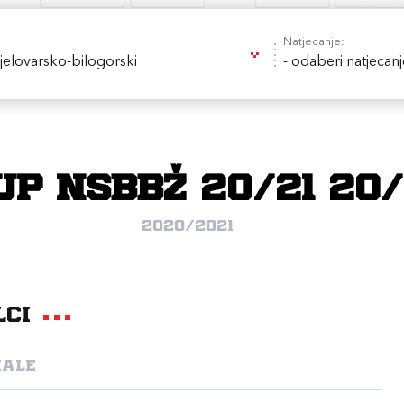
Natjecanje:
elovarsko-bilogorski
- odaberi natjecanj
UP NSBBŽ 20/21 20/
2020/2021
lci
nale