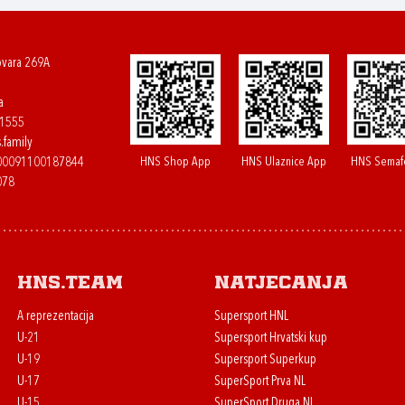
ovara 269A
a
61555
.family
HNS Shop App
HNS Ulaznice App
HNS Semaf
400091100187844
078
HNS.team
Natjecanja
A reprezentacija
Supersport HNL
U-21
Supersport Hrvatski kup
U-19
Supersport Superkup
U-17
SuperSport Prva NL
U-15
SuperSport Druga NL