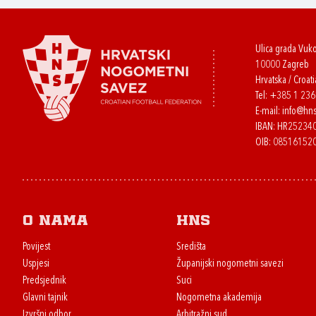
Ulica grada Vuk
10000 Zagreb
Hrvatska / Croati
Tel:
+385 1 23
E-mail:
info@hns
IBAN: HR2523
OIB: 08516152
O nama
HNS
Povijest
Središta
Uspjesi
Županijski nogometni savezi
Predsjednik
Suci
Glavni tajnik
Nogometna akademija
Izvršni odbor
Arbitražni sud