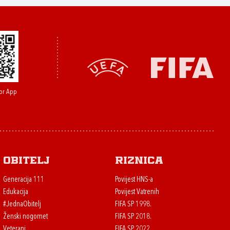
or App
Obitelj
Riznica
Generacija 111
Povijest HNS-a
Edukacija
Povijest Vatrenih
#JednaObitelj
FIFA SP 1998.
Ženski nogomet
FIFA SP 2018.
Veterani
FIFA SP 2022.