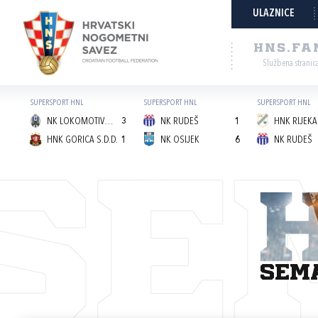
ULAZNICE
HNS.FA
Službena stranic
SUPERSPORT HNL
SUPERSPORT HNL
SUPERSPORT HNL
NK LOKOMOTIVA (Z)
3
NK RUDEŠ
1
HNK RIJEKA
HNK GORICA S.D.D.
1
NK OSIJEK
6
NK RUDEŠ
SE
sem