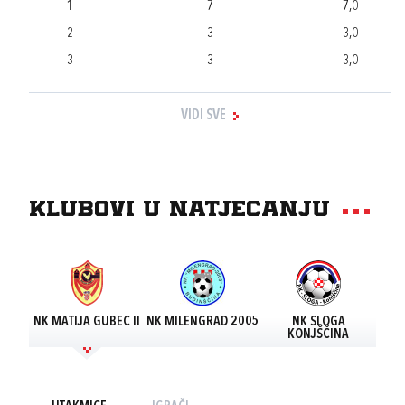
1
7
7,0
2
3
3,0
3
3
3,0
VIDI SVE
Klubovi u natjecanju
NK MATIJA GUBEC II
NK MILENGRAD 2005
NK SLOGA
KONJŠČINA