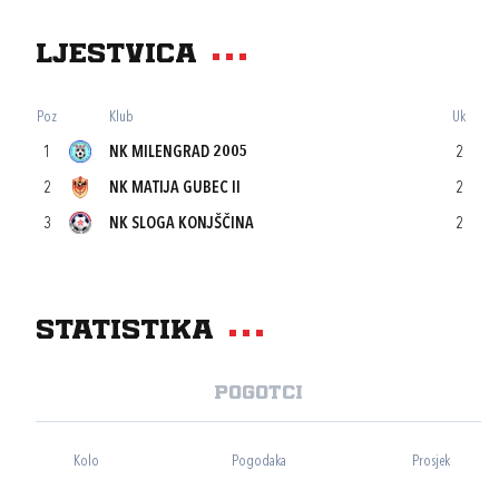
Ljestvica
Poz
Klub
Uk
1
NK MILENGRAD 2005
2
2
NK MATIJA GUBEC II
2
3
NK SLOGA KONJŠČINA
2
Statistika
Pogotci
Kolo
Pogodaka
Prosjek