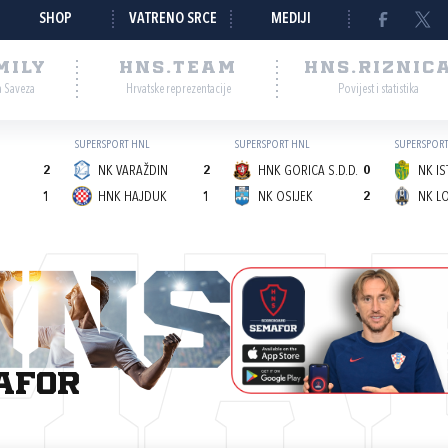
SHOP
VATRENO SRCE
MEDIJI
MILY
HNS.TEAM
HNS.RIZNIC
a Saveza
Hrvatske reprezentacije
Povijest i statistika
SUPERSPORT HNL
SUPERSPORT HNL
SUPERSPORT
2
NK VARAŽDIN
2
HNK GORICA S.D.D.
0
NK IS
1
HNK HAJDUK
1
NK OSIJEK
2
MA
afor