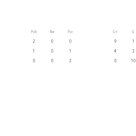
Pob
Ner
Por
G+
G-
2
0
0
9
1
1
0
1
4
2
0
0
2
0
10