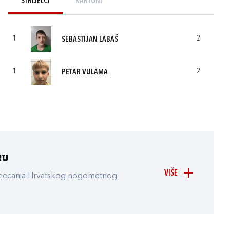
STRIJELCI
KARTONI
1
2
SEBASTIJAN LABAŠ
1
2
PETAR VULAMA
ru
VIŠE
atjecanja Hrvatskog nogometnog