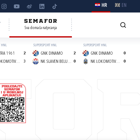
HR
EN
A
SEMAFOR
Sva domaća natjecanja
 HNL
SUPERSPORT HNL
SUPERSPORT HNL
TRA 1961
2
GNK DINAMO
2
GNK DINAMO
0
NK LOKOMOTIVA (Z)
3
NK SLAVEN BELUPO
0
NK LOKOMOTIVA (Z)
0
FO