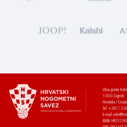
Ulica grada Vuk
10000 Zagreb
Hrvatska / Croati
Tel:
+385 1 23
E-mail:
info@hns
IBAN: HR2523