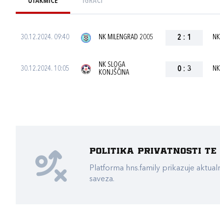
UTAKMICE
IGRAČI
30.12.2024. 09:40
NK MILENGRAD 2005
2
:
1
NK
NK SLOGA
30.12.2024. 10:05
0
:
3
NK
KONJŠČINA
Politika privatnosti t
Platforma hns.family prikazuje akt
saveza.