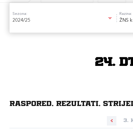
Sezona:
Razina:
2024/25
ŽNS k
24. D
Raspored, rezultati, strije
3. 