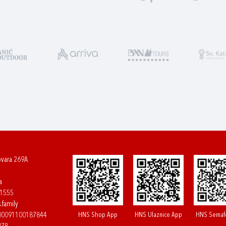
ovara 269A
a
61555
.family
HNS Shop App
HNS Ulaznice App
HNS Semaf
400091100187844