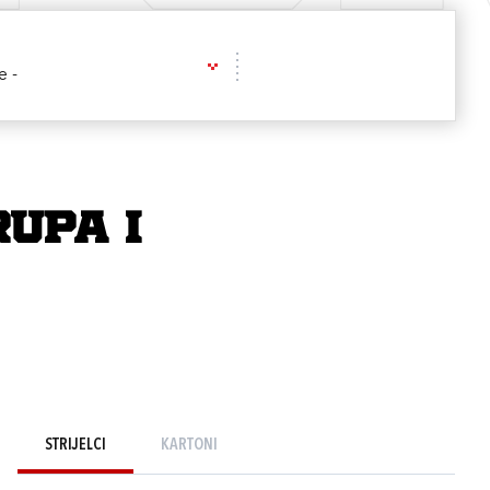
e -
rupa I
STRIJELCI
KARTONI