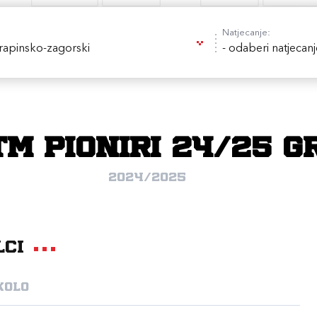
Natjecanje:
rapinsko-zagorski
- odaberi natjecanj
TM PIONIRI 24/25 G
2024/2025
lci
kolo