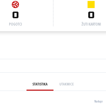
0
0
POGOTCI
ŽUTI KARTONI
STATISTIKA
UTAKMICE
Nastupi