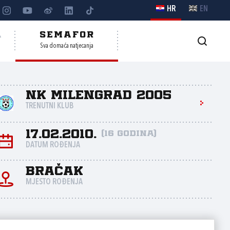
HR
EN
A
SEMAFOR
Sva domaća natjecanja
NK Milengrad 2005
TRENUTNI KLUB
17.02.2010.
(16 godina)
DATUM ROĐENJA
Bračak
MJESTO ROĐENJA