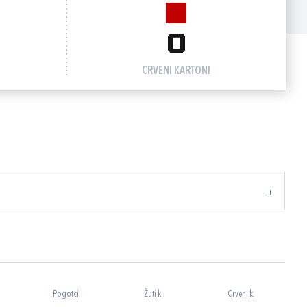
0
CRVENI KARTONI
Pogotci
Žuti k.
Crveni k.