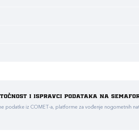
e točnost i ispravci podataka na Semafo
ualne podatke iz COMET-a, platforme za vođenje nogometnih n