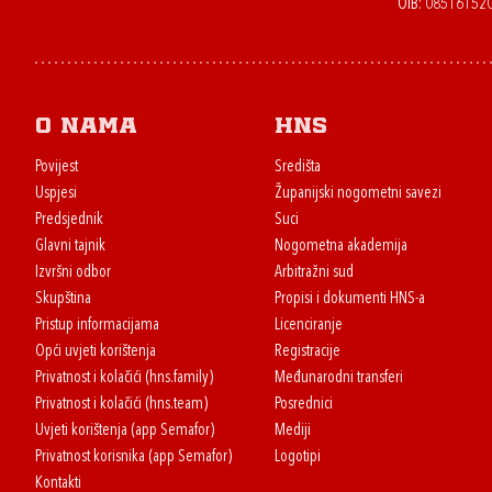
OIB: 08516152
O nama
HNS
Povijest
Središta
Uspjesi
Županijski nogometni savezi
Predsjednik
Suci
Glavni tajnik
Nogometna akademija
Izvršni odbor
Arbitražni sud
Skupština
Propisi i dokumenti HNS-a
Pristup informacijama
Licenciranje
Opći uvjeti korištenja
Registracije
Privatnost i kolačići (hns.family)
Međunarodni transferi
Privatnost i kolačići (hns.team)
Posrednici
Uvjeti korištenja (app Semafor)
Mediji
Privatnost korisnika (app Semafor)
Logotipi
Kontakti