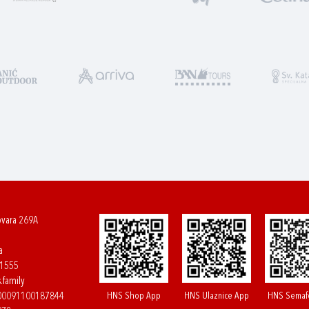
ovara 269A
a
61555
.family
HNS Shop App
HNS Ulaznice App
HNS Semaf
400091100187844