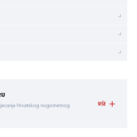
ru
VIŠE
atjecanja Hrvatskog nogometnog