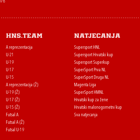
078
HNS.team
Natjecanja
A reprezentacija
Supersport HNL
U-21
Supersport Hrvatski kup
U-19
Supersport Superkup
U-17
SuperSport Prva NL
U-15
SuperSport Druga NL
A reprezentacija (Ž)
Magenta Liga
U-19 (Ž)
SuperSport HMNL
U-17 (Ž)
Hrvatski kup za žene
U-15 (Ž)
Hrvatski malonogometni kup
Futsal A
Sva natjecanja
Futsal A (Ž)
Futsal U-19