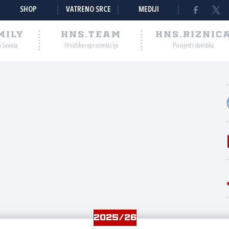
SHOP
VATRENO SRCE
MEDIJI
MILY
HNS.TEAM
HNS.RIZNIC
a Saveza
Hrvatske reprezentacije
Povijest i statistika
2025/26