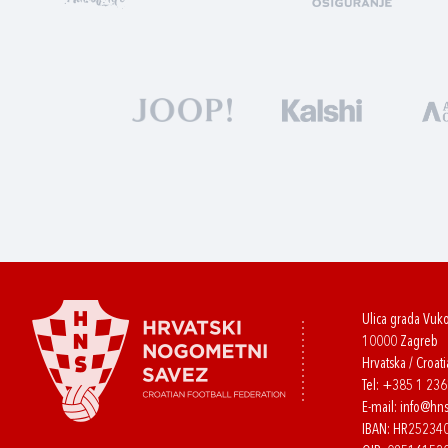
Ulica grada Vuk
10000 Zagreb
Hrvatska / Croati
Tel:
+385 1 23
E-mail:
info@hns
IBAN: HR2523