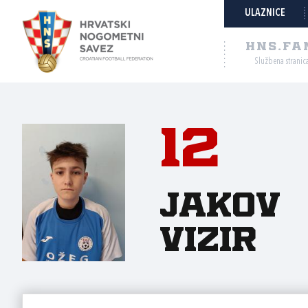
ULAZNICE
HNS.FA
Službena stranic
12
Jakov
Vizir