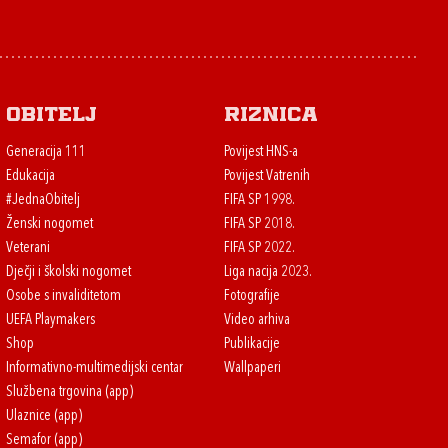
Obitelj
Riznica
Generacija 111
Povijest HNS-a
Edukacija
Povijest Vatrenih
#JednaObitelj
FIFA SP 1998.
Ženski nogomet
FIFA SP 2018.
Veterani
FIFA SP 2022.
Dječji i školski nogomet
Liga nacija 2023.
Osobe s invaliditetom
Fotografije
UEFA Playmakers
Video arhiva
Shop
Publikacije
Informativno-multimedijski centar
Wallpaperi
Službena trgovina (app)
Ulaznice (app)
Semafor (app)