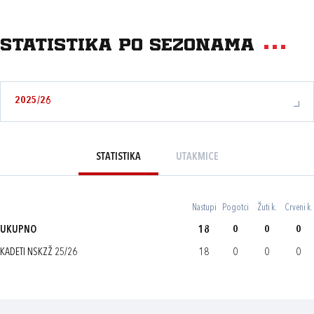
Statistika po sezonama
2025/26
STATISTIKA
UTAKMICE
Nastupi
Pogotci
Žuti k.
Crveni k.
UKUPNO
18
0
0
0
KADETI NSKZŽ 25/26
18
0
0
0