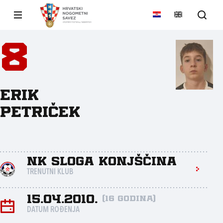
8
Erik
Petriček
NK Sloga Konjščina
TRENUTNI KLUB
15.04.2010.
(16 godina)
DATUM ROĐENJA