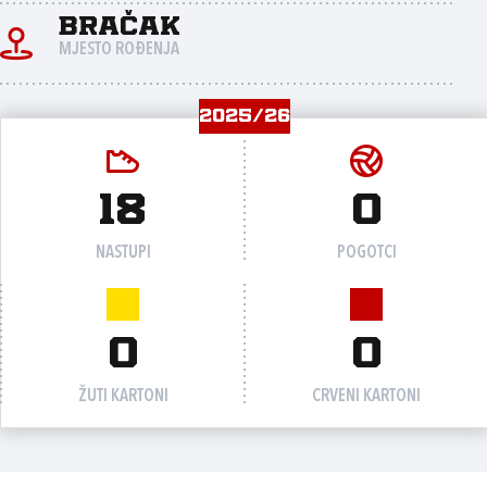
Bračak
MJESTO ROĐENJA
2025/26
18
0
NASTUPI
POGOTCI
0
0
ŽUTI KARTONI
CRVENI KARTONI