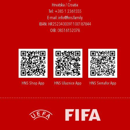
Hrvatska / Croatia
Tel:
+385 1 2361555
E-mail:
info@hns.family
IBAN: HR2523400091100187844
OIB: 08516152078
HNS Shop App
HNS Ulaznice App
HNS Semafor App