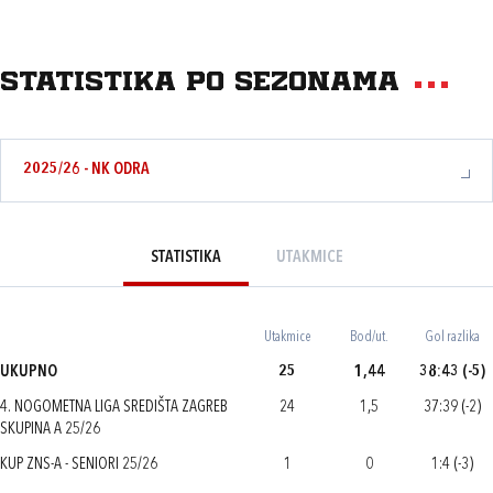
Statistika po sezonama
2025/26 - NK ODRA
STATISTIKA
UTAKMICE
Utakmice
Bod/ut.
Gol razlika
UKUPNO
25
1,44
38:43 (-5)
4. NOGOMETNA LIGA SREDIŠTA ZAGREB
24
1,5
37:39 (-2)
SKUPINA A 25/26
KUP ZNS-A - SENIORI 25/26
1
0
1:4 (-3)