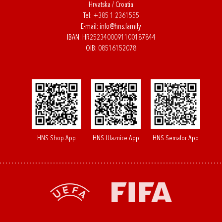
Hrvatska / Croatia
Tel:
+385 1 2361555
E-mail:
info@hns.family
IBAN: HR2523400091100187844
OIB: 08516152078
HNS Shop App
HNS Ulaznice App
HNS Semafor App