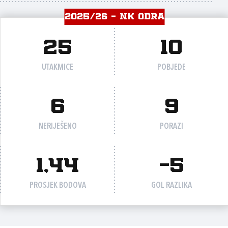
2025/26 - NK ODRA
25
10
UTAKMICE
POBJEDE
6
9
NERIJEŠENO
PORAZI
1,44
-5
PROSJEK BODOVA
GOL RAZLIKA