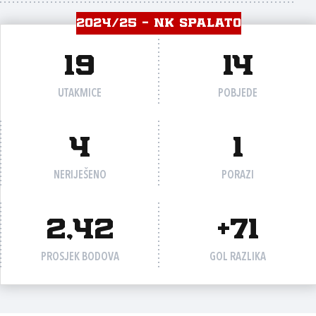
2024/25 - NK SPALATO
19
14
UTAKMICE
POBJEDE
4
1
NERIJEŠENO
PORAZI
2,42
+71
PROSJEK BODOVA
GOL RAZLIKA