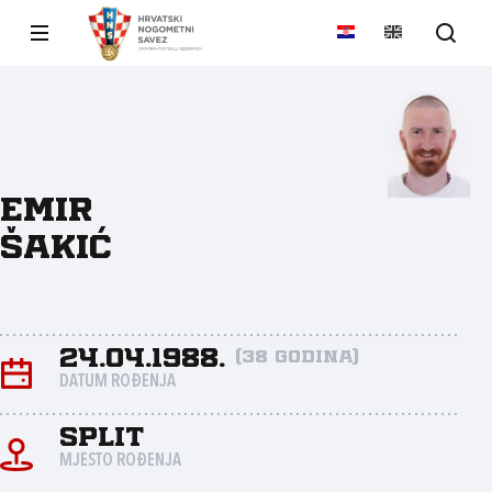
Emir
Šakić
24.04.1988.
(38 godina)
DATUM ROĐENJA
Split
MJESTO ROĐENJA