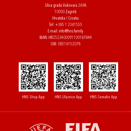
Ulica grada Vukovara 269A
10000 Zagreb
Hrvatska / Croatia
Tel:
+385 1 2361555
E-mail:
info@hns.family
IBAN: HR2523400091100187844
OIB: 08516152078
HNS Shop App
HNS Ulaznice App
HNS Semafor App