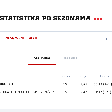
Statistika po sezonama
2024/25 - NK SPALATO
STATISTIKA
UTAKMICE
Utakmice
Bod/ut.
Gol razlika
UKUPNO
19
2,42
88:17 (+71)
2. LIGA POČETNIKA U-11 - SPLIT 2024/2025
19
2,42
88:17 (+71)