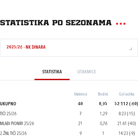
Statistika po sezonama
2025/26 - NK DINARA
STATISTIKA
UTAKMICE
Utakmice
Bod/ut.
Gol razlika
UKUPNO
40
0,95
52:112 (-60)
TIĆI 25/26
7
1,29
8:23 (-15)
MLAĐI PIONIRI 25/26
21
0,76
21:61 (-40)
2.ŽNL TIĆI 25/26
9
1
14:23 (-9)