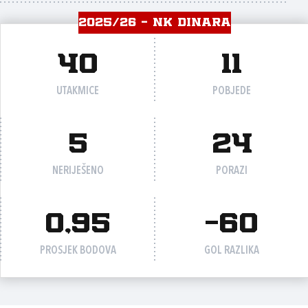
2025/26 - NK DINARA
40
11
UTAKMICE
POBJEDE
5
24
NERIJEŠENO
PORAZI
0,95
-60
PROSJEK BODOVA
GOL RAZLIKA