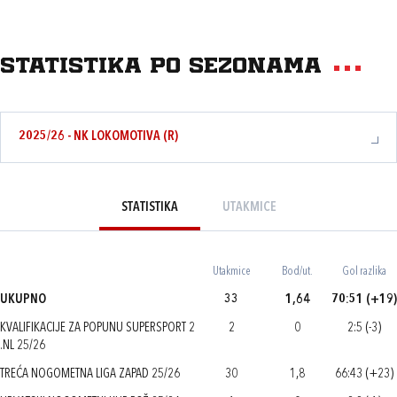
Statistika po sezonama
2025/26 - NK LOKOMOTIVA (R)
STATISTIKA
UTAKMICE
Utakmice
Bod/ut.
Gol razlika
UKUPNO
33
1,64
70:51 (+19)
KVALIFIKACIJE ZA POPUNU SUPERSPORT 2
2
0
2:5 (-3)
.NL 25/26
TREĆA NOGOMETNA LIGA ZAPAD 25/26
30
1,8
66:43 (+23)