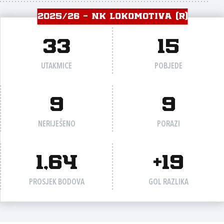
2025/26 - NK LOKOMOTIVA (R)
33
15
UTAKMICE
POBJEDE
9
9
NERIJEŠENO
PORAZI
1,64
+19
PROSJEK BODOVA
GOL RAZLIKA