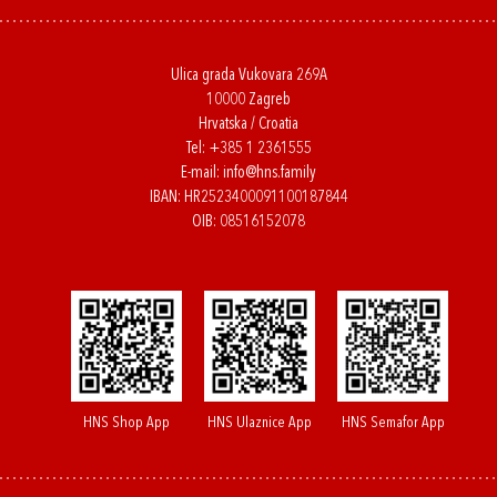
Ulica grada Vukovara 269A
10000 Zagreb
Hrvatska / Croatia
Tel:
+385 1 2361555
E-mail:
info@hns.family
IBAN: HR2523400091100187844
OIB: 08516152078
HNS Shop App
HNS Ulaznice App
HNS Semafor App