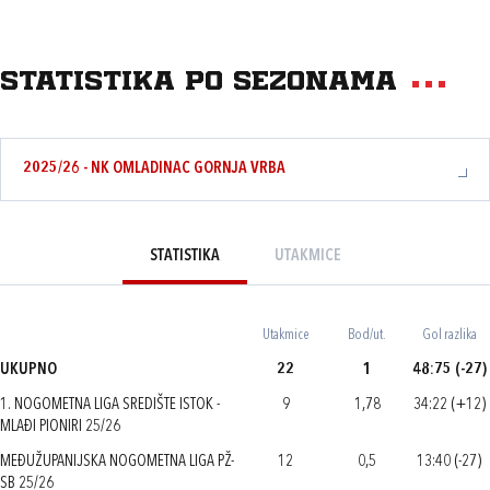
Statistika po sezonama
2025/26 - NK OMLADINAC GORNJA VRBA
STATISTIKA
UTAKMICE
Utakmice
Bod/ut.
Gol razlika
UKUPNO
22
1
48:75 (-27)
1. NOGOMETNA LIGA SREDIŠTE ISTOK -
9
1,78
34:22 (+12)
MLAĐI PIONIRI 25/26
MEĐUŽUPANIJSKA NOGOMETNA LIGA PŽ-
12
0,5
13:40 (-27)
SB 25/26