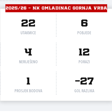
2025/26 - NK OMLADINAC GORNJA VRBA
22
6
UTAKMICE
POBJEDE
4
12
NERIJEŠENO
PORAZI
1
-27
PROSJEK BODOVA
GOL RAZLIKA