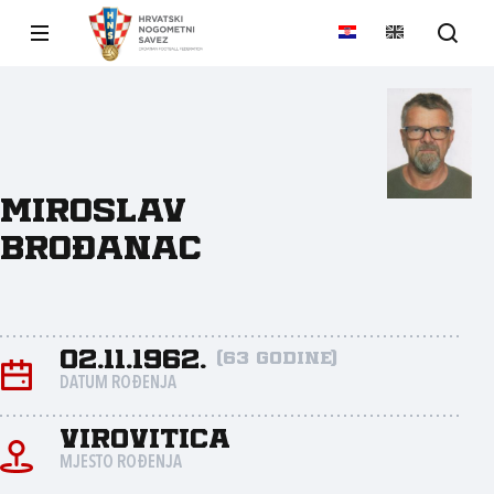
Miroslav
Brođanac
02.11.1962.
(63 godine)
DATUM ROĐENJA
Virovitica
MJESTO ROĐENJA