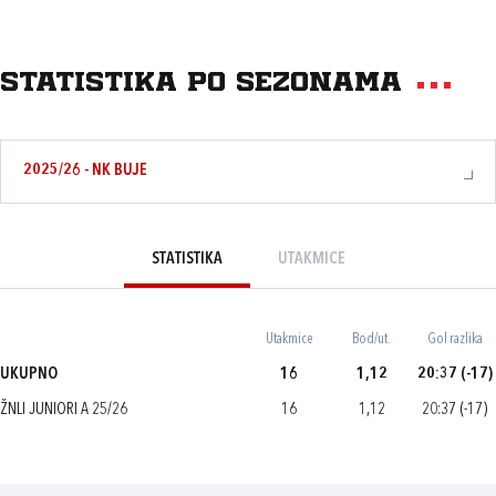
Statistika po sezonama
2025/26 - NK BUJE
STATISTIKA
UTAKMICE
Utakmice
Bod/ut.
Gol razlika
UKUPNO
16
1,12
20:37 (-17)
ŽNLI JUNIORI A 25/26
16
1,12
20:37 (-17)