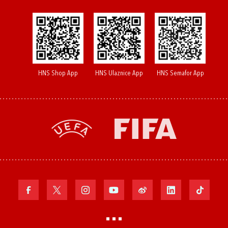
HNS Shop App
HNS Ulaznice App
HNS Semafor App