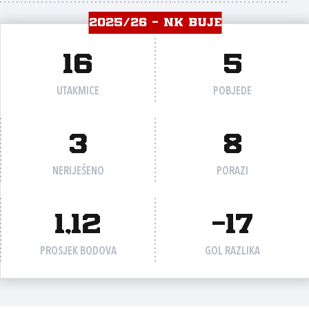
2025/26 - NK BUJE
16
5
UTAKMICE
POBJEDE
3
8
NERIJEŠENO
PORAZI
1,12
-17
PROSJEK BODOVA
GOL RAZLIKA