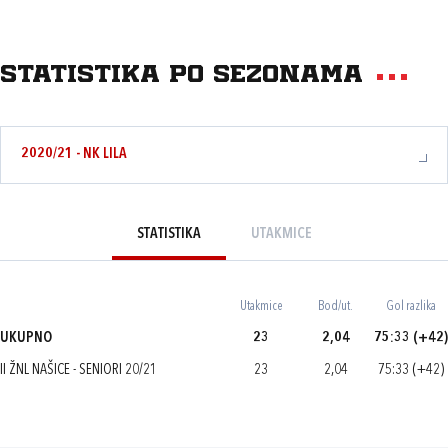
Statistika po sezonama
2020/21 - NK LILA
STATISTIKA
UTAKMICE
Utakmice
Bod/ut.
Gol razlika
UKUPNO
23
2,04
75:33 (+42)
II ŽNL NAŠICE - SENIORI 20/21
23
2,04
75:33 (+42)