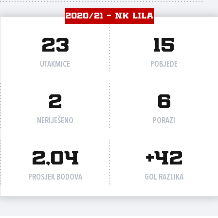
2020/21 - NK LILA
23
15
UTAKMICE
POBJEDE
2
6
NERIJEŠENO
PORAZI
2,04
+42
PROSJEK BODOVA
GOL RAZLIKA