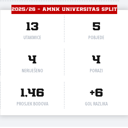
2025/26 - AMNK UNIVERSITAS SPLIT
13
5
UTAKMICE
POBJEDE
4
4
NERIJEŠENO
PORAZI
1,46
+6
PROSJEK BODOVA
GOL RAZLIKA