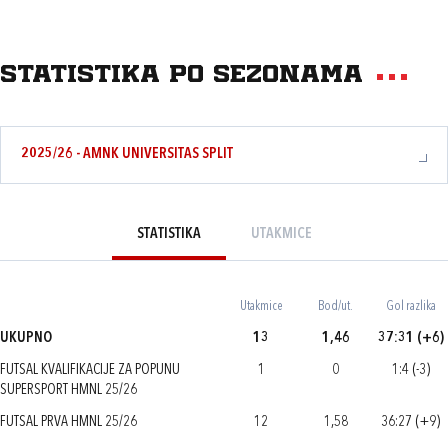
Statistika po sezonama
2025/26 - AMNK UNIVERSITAS SPLIT
STATISTIKA
UTAKMICE
Utakmice
Bod/ut.
Gol razlika
UKUPNO
13
1,46
37:31 (+6)
FUTSAL KVALIFIKACIJE ZA POPUNU
1
0
1:4 (-3)
SUPERSPORT HMNL 25/26
FUTSAL PRVA HMNL 25/26
12
1,58
36:27 (+9)