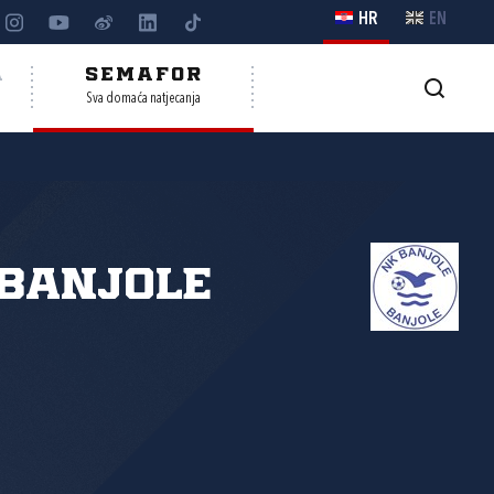
HR
EN
A
SEMAFOR
Sva domaća natjecanja
Banjole