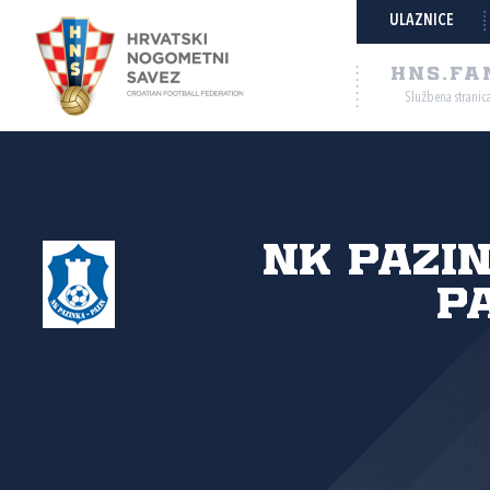
ULAZNICE
HNS.FA
Službena stranic
NK Pazi
P