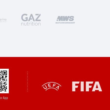
or App