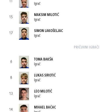
11
Igrač
MAKSIM MILOTIĆ
15
Igrač
SIMON LAKOŠELJAC
17
Igrač
PRIČUVNI IGRAČI
TOMA BAKŠA
6
Igrač
LUKAS SIROTIĆ
8
Igrač
LEO MILOTIĆ
13
Igrač
MIHAEL BAĆAC
14