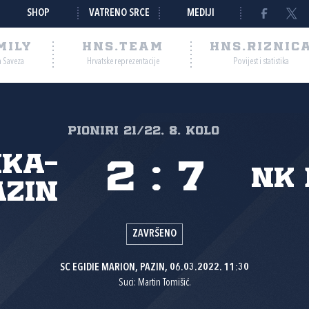
SHOP
VATRENO SRCE
MEDIJI
MILY
HNS.TEAM
HNS.RIZNIC
a Saveza
Hrvatske reprezentacije
Povijest i statistika
PIONIRI 21/22, 8. kolo
nka-
2
:
7
NK 
azin
ZAVRŠENO
SC EGIDIE MARION, PAZIN, 06.03.2022. 11:30
Suci: Martin Tomišić.