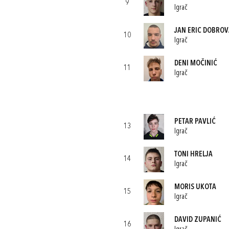
9
Igrač
JAN ERIC DOBRO
10
Igrač
DENI MOČINIĆ
11
Igrač
PETAR PAVLIĆ
13
Igrač
TONI HRELJA
14
Igrač
MORIS UKOTA
15
Igrač
DAVID ZUPANIĆ
16