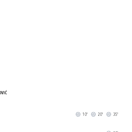
OVIĆ
10'
20'
35'