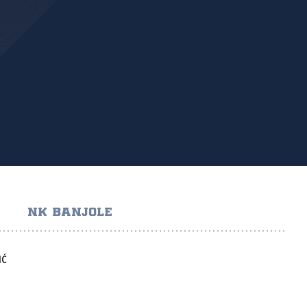
NK BANJOLE
IĆ