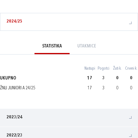
2024/25
STATISTIKA
UTAKMICE
Nastupi
Pogotci
Žuti k.
Crveni k.
UKUPNO
17
3
0
0
ŽNLI JUNIORI A 24/25
17
3
0
0
2023/24
2022/23