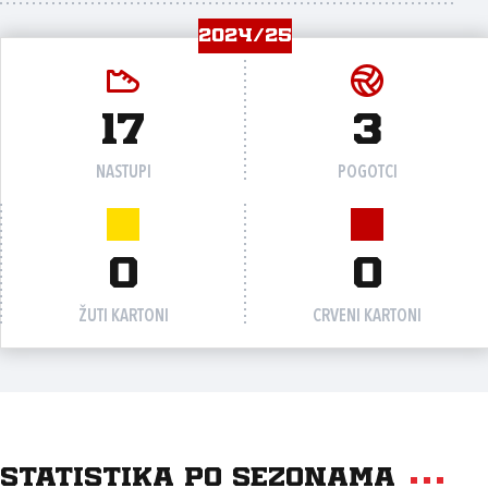
2024/25
17
3
NASTUPI
POGOTCI
0
0
ŽUTI KARTONI
CRVENI KARTONI
Statistika po sezonama