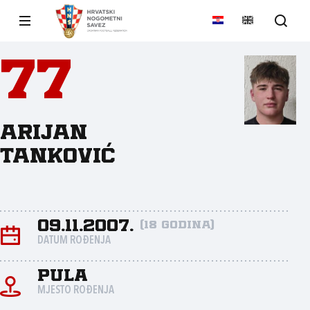
77
Arijan
Tanković
09.11.2007.
(18 godina)
DATUM ROĐENJA
Pula
MJESTO ROĐENJA