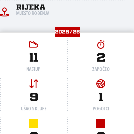
Rijeka
MJESTO ROĐENJA
2025/26
11
2
NASTUPI
ZAPOČEO
9
1
UŠAO S KLUPE
POGOTCI