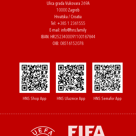
Ulica grada Vukovara 269A
10000 Zagreb
Hrvatska / Croatia
Tel:
+385 1 2361555
E-mail:
info@hns.family
IBAN: HR2523400091100187844
OIB: 08516152078
HNS Shop App
HNS Ulaznice App
HNS Semafor App