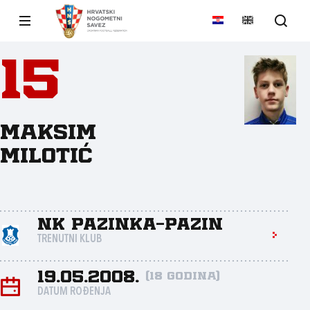
15
Maksim
Milotić
NK Pazinka-Pazin
TRENUTNI KLUB
19.05.2008.
(18 godina)
DATUM ROĐENJA