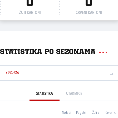
0
0
ŽUTI KARTONI
CRVENI KARTONI
Statistika po sezonama
2025/26
STATISTIKA
UTAKMICE
Nastupi
Pogotci
Žuti k.
Crveni k.