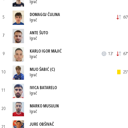
Igrač
DOMAGOJ ČULINA
5
60'
Igrač
ANTE ŠUTO
7
Igrač
KARLO IGOR MAJIĆ
9
13'
67'
Igrač
MIJO ŠABIĆ
(C)
10
25'
Igrač
IVICA BATARELO
11
Igrač
MARKO MUSULIN
20
Igrač
JURE OBŠIVAČ
21