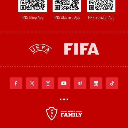
HNS Shop App
HNS Ulaznice App
HNS Semafor App