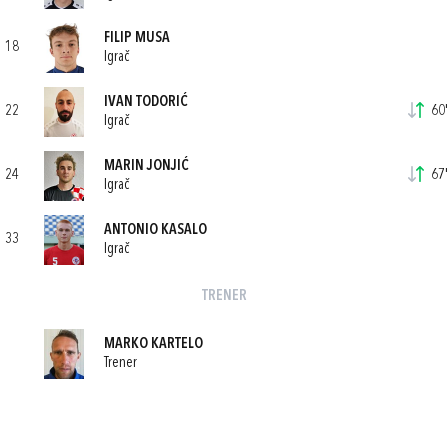
FILIP MUSA
18
Igrač
IVAN TODORIĆ
22
60'
Igrač
MARIN JONJIĆ
24
67'
Igrač
ANTONIO KASALO
33
Igrač
TRENER
MARKO KARTELO
Trener