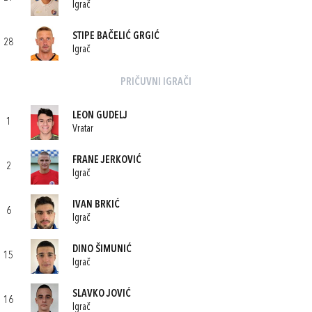
Igrač
STIPE BAČELIĆ GRGIĆ
28
Igrač
PRIČUVNI IGRAČI
LEON GUDELJ
1
Vratar
FRANE JERKOVIĆ
2
Igrač
IVAN BRKIĆ
6
Igrač
DINO ŠIMUNIĆ
15
Igrač
SLAVKO JOVIĆ
16
Igrač