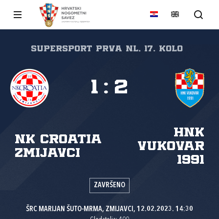
SuperSport Prva NL, 17. kolo
1
:
2
HNK
NK Croatia
Vukovar
Zmijavci
1991
ZAVRŠENO
ŠRC MARIJAN ŠUTO-MRMA, ZMIJAVCI, 12.02.2023. 14:30