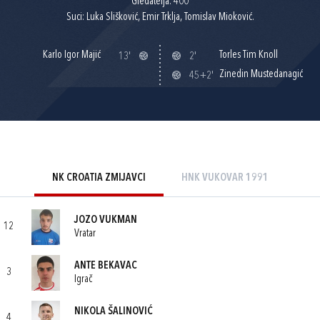
Gledatelja: 400
Suci: Luka Slišković, Emir Trklja, Tomislav Mioković.
Karlo Igor Majić
Torles Tim Knoll
13'
2'
Zinedin Mustedanagić
45+2'
NK CROATIA ZMIJAVCI
HNK VUKOVAR 1991
JOZO VUKMAN
12
Vratar
ANTE BEKAVAC
3
Igrač
NIKOLA ŠALINOVIĆ
4