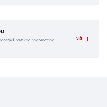
ru
VIŠE
atjecanja Hrvatskog nogometnog