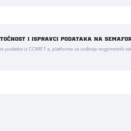
e točnost i ispravci podataka na Semafo
ualne podatke iz COMET-a, platforme za vođenje nogometnih n