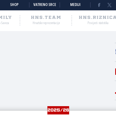
SHOP
VATRENO SRCE
MEDIJI
MILY
HNS.TEAM
HNS.RIZNIC
a Saveza
Hrvatske reprezentacije
Povijest i statistika
2025/26