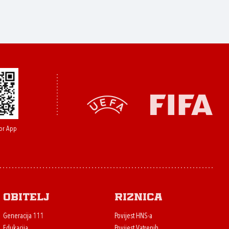
or App
Obitelj
Riznica
Generacija 111
Povijest HNS-a
Edukacija
Povijest Vatrenih