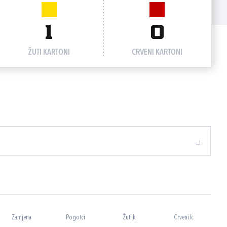
1
0
ŽUTI KARTONI
CRVENI KARTONI
Zamjena
Pogotci
Žuti k.
Crveni k.