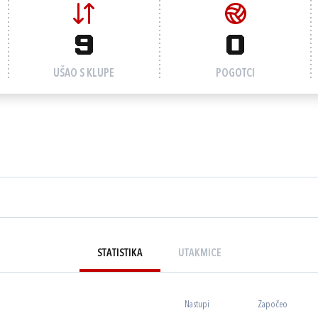
9
0
UŠAO S KLUPE
POGOTCI
STATISTIKA
UTAKMICE
Nastupi
Započeo