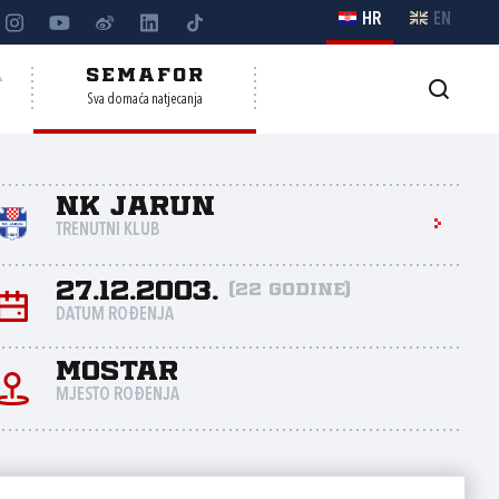
HR
EN
A
SEMAFOR
Sva domaća natjecanja
NK Jarun
TRENUTNI KLUB
27.12.2003.
(22 godine)
DATUM ROĐENJA
Mostar
MJESTO ROĐENJA