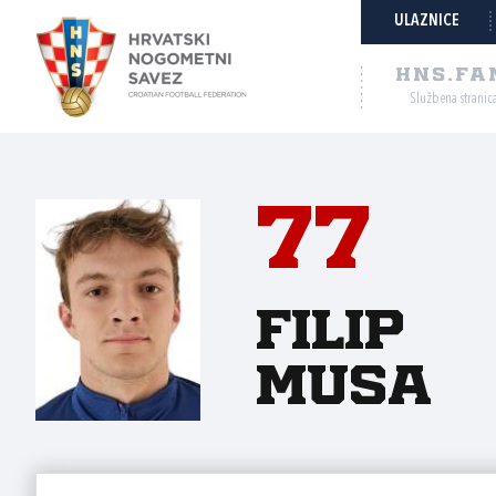
ULAZNICE
HNS.FA
Službena stranic
77
Filip
Musa