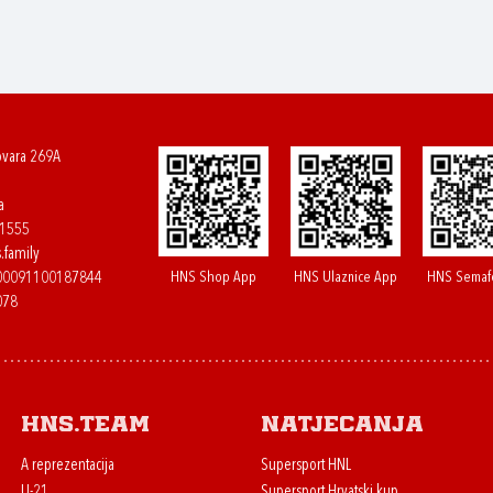
ovara 269A
a
61555
.family
HNS Shop App
HNS Ulaznice App
HNS Semaf
400091100187844
078
HNS.team
Natjecanja
A reprezentacija
Supersport HNL
U-21
Supersport Hrvatski kup