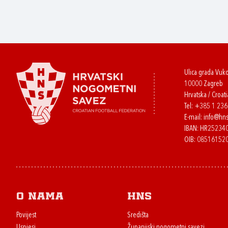
Ulica grada Vuk
10000 Zagreb
Hrvatska / Croati
Tel:
+385 1 23
E-mail:
info@hns
IBAN: HR2523
OIB: 08516152
O nama
HNS
Povijest
Središta
Uspjesi
Županijski nogometni savezi