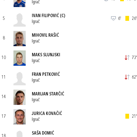
Igrač
IVAN FILIPOVIĆ
(C)
5
6'
26'
Igrač
MIHOVIL RAŠIĆ
8
Igrač
MAKS SLUNJSKI
10
73'
Igrač
FRAN PETKOVIĆ
11
62'
Igrač
MARIJAN STARČIĆ
14
Igrač
JURICA KOVAČIĆ
17
21'
Igrač
SAŠA DOMIĆ
18