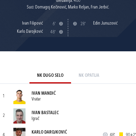
Gledatelja: 400
Suci: Domagoj Kečinović, Marko Reljan, Fran Jerbić.
Ivan Filipović
Edin Junuzović
6'
28'
Karlo Darojković
48'
NK DUGO SELO
NK OPATIJA
IVAN MANDIĆ
1
Vratar
IVAN BASTALEC
2
Igrač
KARLO DAROJKOVIĆ
4
48'
90+2'