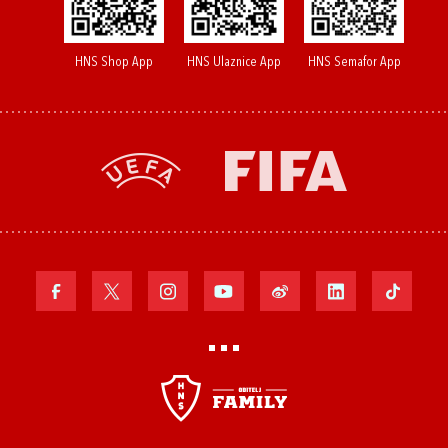
HNS Shop App
HNS Ulaznice App
HNS Semafor App