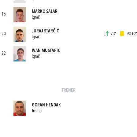
MARKO SALAR
16
Igrač
JURAJ STARČIĆ
20
73'
90+2'
Igrač
IVAN MUSTAPIĆ
22
Igrač
TRENER
GORAN HENDAK
Trener