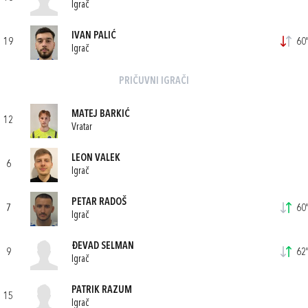
Igrač
IVAN PALIĆ
19
60'
Igrač
PRIČUVNI IGRAČI
MATEJ BARKIĆ
12
Vratar
LEON VALEK
6
Igrač
PETAR RADOŠ
7
60'
Igrač
ĐEVAD SELMAN
9
62'
Igrač
PATRIK RAZUM
15
Igrač