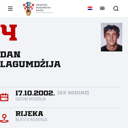
4
Dan
Lagumdžija
17.10.2002.
(23 godine)
DATUM ROĐENJA
Rijeka
MJESTO ROĐENJA