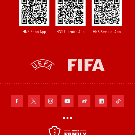
HNS Shop App
HNS Ulaznice App
HNS Semafor App