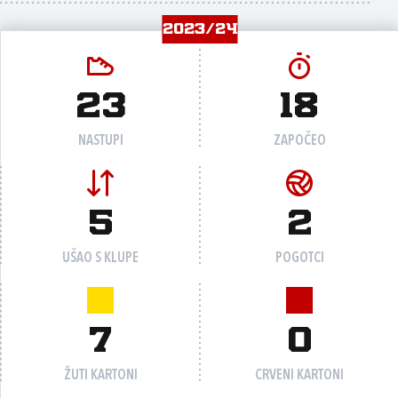
2023/24
23
18
NASTUPI
ZAPOČEO
5
2
UŠAO S KLUPE
POGOTCI
7
0
ŽUTI KARTONI
CRVENI KARTONI