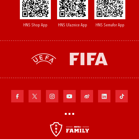
HNS Shop App
HNS Ulaznice App
HNS Semafor App