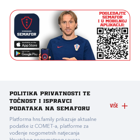
Politika privatnosti te
točnost i ispravci
VIŠE
podataka na Semaforu
Platforma hns.family prikazuje aktualne
podatke iz COMET-a, platforme za
vođenje nogometnih natjecanja