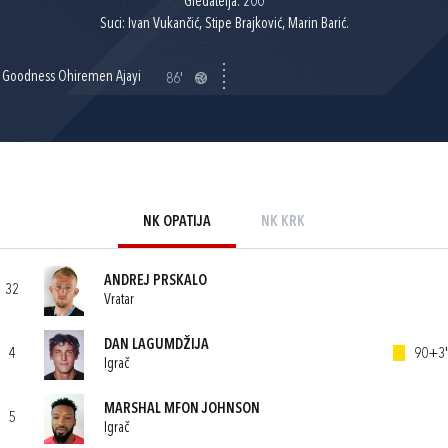
Gledatelja: 200
Suci: Ivan Vukančić, Stipe Brajković, Marin Barić.
Goodness Ohiremen Ajayi
86'
NK OPATIJA
NK KRK
ANDREJ PRSKALO
32
Vratar
DAN LAGUMDŽIJA
4
90+3'
Igrač
MARSHAL MFON JOHNSON
5
Igrač