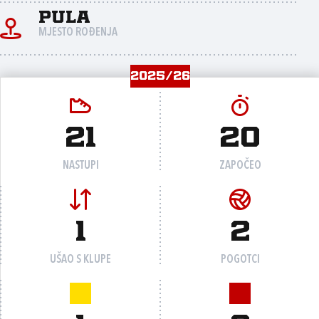
Pula
MJESTO ROĐENJA
2025/26
21
20
NASTUPI
ZAPOČEO
1
2
UŠAO S KLUPE
POGOTCI