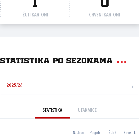
1
0
ŽUTI KARTONI
CRVENI KARTONI
Statistika po sezonama
2025/26
STATISTIKA
UTAKMICE
Nastupi
Pogotci
Žuti k.
Crveni k.