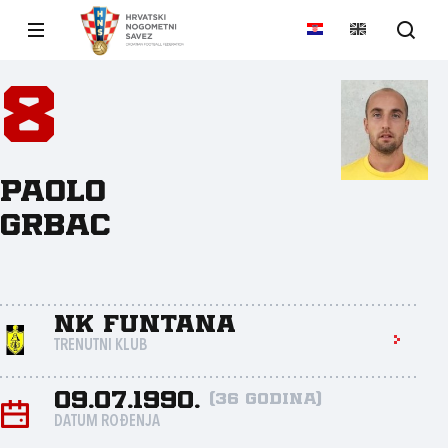
8
Paolo
Grbac
NK Funtana
TRENUTNI KLUB
09.07.1990.
(36 godina)
DATUM ROĐENJA