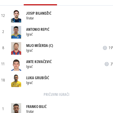
JOSIP BILANDŽIĆ
12
Vratar
ANTONIO REPIĆ
2
Igrač
MIJO MIŠERDA
(C)
8
19'
Igrač
ANTE KOVAČEVIĆ
11
3'
Igrač
LUKA GRUBIŠIĆ
18
Igrač
PRIČUVNI IGRAČI
FRANKO BILIĆ
1
Vratar