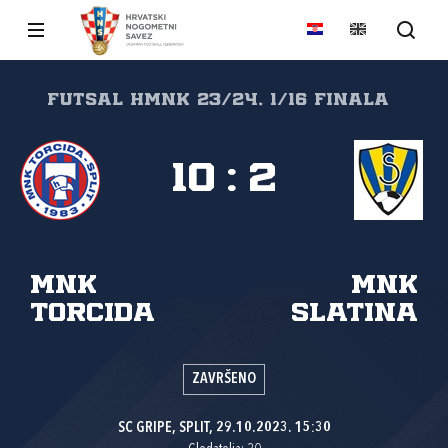
FUTSAL HMNK 23/24, 1/16 finala
10
:
2
MNK
MNK
Torcida
Slatina
ZAVRŠENO
SC GRIPE, SPLIT, 29.10.2023. 15:30