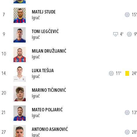
MATEJ STUDE
7
15'
Igrač
TONI LEGČEVIĆ
9
4'
9'
Igrač
MILAN DRUŽIJANIĆ
10
Igrač
LUKA TEŠIJA
14
11'
24'
Igrač
MARINO TIČINOVIĆ
20
Igrač
MATEO POLJARIĆ
21
13'
Igrač
ANTONIO ASANOVIĆ
27
28'
Igrač