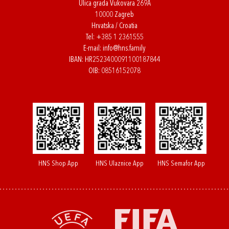
Ulica grada Vukovara 269A
10000 Zagreb
Hrvatska / Croatia
Tel:
+385 1 2361555
E-mail:
info@hns.family
IBAN: HR2523400091100187844
OIB: 08516152078
HNS Shop App
HNS Ulaznice App
HNS Semafor App