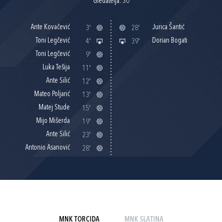
Gledatelja: 30
Ante Kovačević
Jurica Šantić
3'
28'
Toni Legčević
Dorian Bogati
4'
39'
Toni Legčević
9'
Luka Tešija
11'
Ante Silić
12'
Mateo Poljarić
13'
Matej Stude
15'
Mijo Mišerda
19'
Ante Silić
23'
Antonio Asanović
28'
MNK TORCIDA
MNK SLATINA