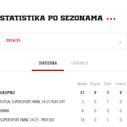
Statistika po sezonama
2024/25
STATISTIKA
UTAKMICE
Nastupi
Pogotci
Žuti k.
Crveni k.
UKUPNO
23
0
2
0
FUTSAL SUPERSPORT HMNL 24/25 PLAY OFF
3
0
1
0
HMNK
4
0
0
0
SUPERSPORT HMNL 24/25 - PRVI DIO
16
0
1
0