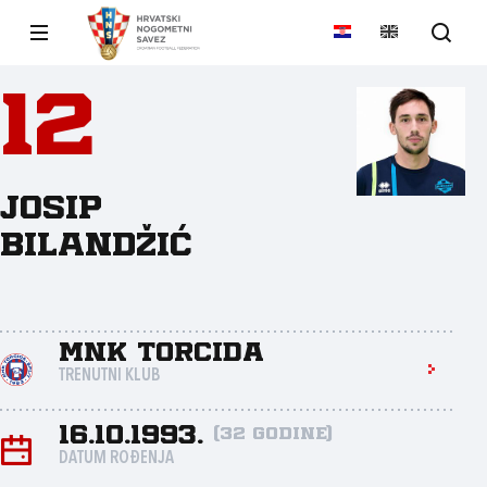
12
Josip
Bilandžić
MNK Torcida
TRENUTNI KLUB
16.10.1993.
(32 godine)
DATUM ROĐENJA