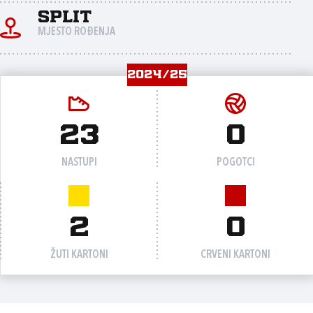
Split
MJESTO ROĐENJA
2024/25
23
0
NASTUPI
POGOTCI
2
0
ŽUTI KARTONI
CRVENI KARTONI