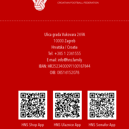
Ulica grada Vukovara 269A
10000 Zagreb
Hrvatska / Croatia
Tel:
+385 1 2361555
E-mail:
info@hns.family
IBAN: HR2523400091100187844
OIB: 08516152078
HNS Shop App
HNS Ulaznice App
HNS Semafor App