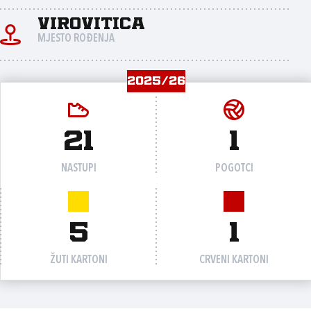
Virovitica
MJESTO ROĐENJA
2025/26
21
1
NASTUPI
POGOTCI
5
1
ŽUTI KARTONI
CRVENI KARTONI