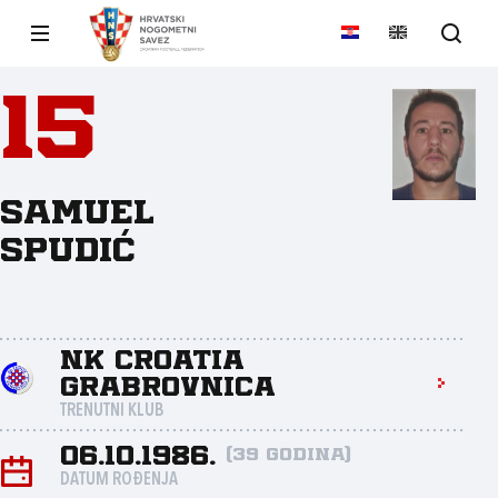
15
Samuel
Spudić
NK Croatia
Grabrovnica
TRENUTNI KLUB
06.10.1986.
(39 godina)
DATUM ROĐENJA