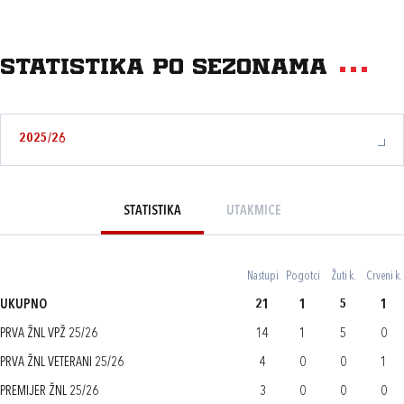
Statistika po sezonama
2025/26
STATISTIKA
UTAKMICE
Nastupi
Pogotci
Žuti k.
Crveni k.
UKUPNO
21
1
5
1
PRVA ŽNL VPŽ 25/26
14
1
5
0
PRVA ŽNL VETERANI 25/26
4
0
0
1
PREMIJER ŽNL 25/26
3
0
0
0