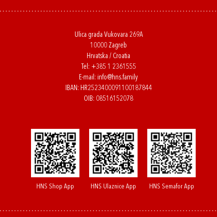
Ulica grada Vukovara 269A
10000 Zagreb
Hrvatska / Croatia
Tel:
+385 1 2361555
E-mail:
info@hns.family
IBAN: HR2523400091100187844
OIB: 08516152078
HNS Shop App
HNS Ulaznice App
HNS Semafor App