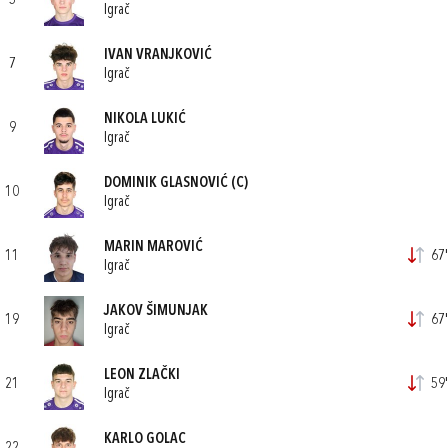
5
Igrač
IVAN VRANJKOVIĆ
7
Igrač
NIKOLA LUKIĆ
9
Igrač
DOMINIK GLASNOVIĆ
(C)
10
Igrač
MARIN MAROVIĆ
11
67'
Igrač
JAKOV ŠIMUNJAK
19
67'
Igrač
LEON ZLAČKI
21
59'
Igrač
KARLO GOLAC