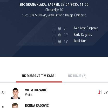
SRC GRANA KLAKA, ZAGREB, 27.04.2025. 11:00
Gledatelja: 40
Suci: Luka Slišković, Sven Pintarić, Hrvoje Ćatipović.
Ivan Ante Gasparac
5'
Karlo Kuljanac
13'
Patrik Duh
42'
NK DUBRAVA TIM KABEL
NK TRNJE (Z)
VILIM HUZANIĆ
33
59'
Vratar
BORNA RADOVIĆ