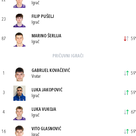
22
Igrač
FILIP PUŠELJ
23
Igrač
MARINO ŠERLIJA
87
59'
Igrač
PRIČUVNI IGRAČI
GABRIJEL KOVAČEVIĆ
1
59'
Vratar
LUKA JAKOPOVIĆ
3
59'
Igrač
LUKA VUKOJA
4
67'
Igrač
VITO GLASNOVIĆ
16
59'
Igrač