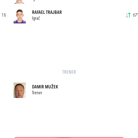
RAFAEL TRAJBAR
18
67'
Igrač
TRENER
DAMIR MUŽEK
Trener