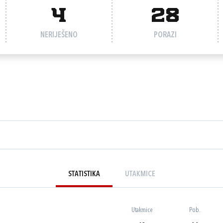
4
28
NERIJEŠENO
PORAZI
STATISTIKA
UTAKMICE
Utakmice
Pob.