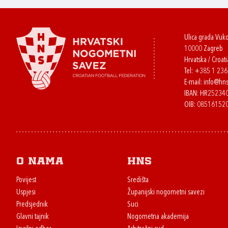
Ulica grada Vuk
10000 Zagreb
Hrvatska / Croati
Tel:
+385 1 23
E-mail:
info@hns
IBAN: HR2523
OIB: 08516152
O nama
HNS
Povijest
Središta
Uspjesi
Županijski nogometni savezi
Predsjednik
Suci
Glavni tajnik
Nogometna akademija