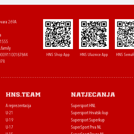
ovara 269A
a
61555
.family
HNS Shop App
HNS Ulaznice App
HNS Semaf
400091100187844
078
HNS.team
Natjecanja
A reprezentacija
Supersport HNL
U-21
Supersport Hrvatski kup
U-19
Supersport Superkup
U-17
SuperSport Prva NL