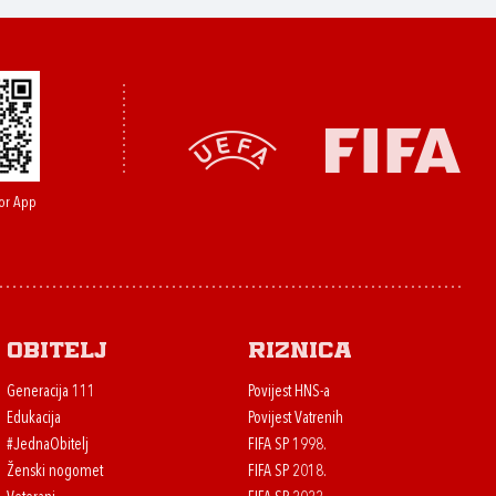
or App
Obitelj
Riznica
Generacija 111
Povijest HNS-a
Edukacija
Povijest Vatrenih
#JednaObitelj
FIFA SP 1998.
Ženski nogomet
FIFA SP 2018.