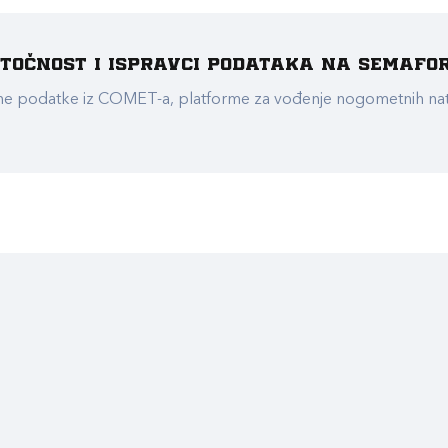
e točnost i ispravci podataka na Semafo
ualne podatke iz COMET-a, platforme za vođenje nogometnih n