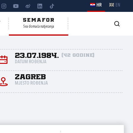
HR
EN
A
SEMAFOR
Sva domaća natjecanja
23.07.1984.
(42 godine)
DATUM ROĐENJA
Zagreb
MJESTO ROĐENJA