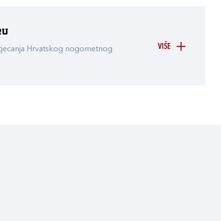
ru
VIŠE
atjecanja Hrvatskog nogometnog