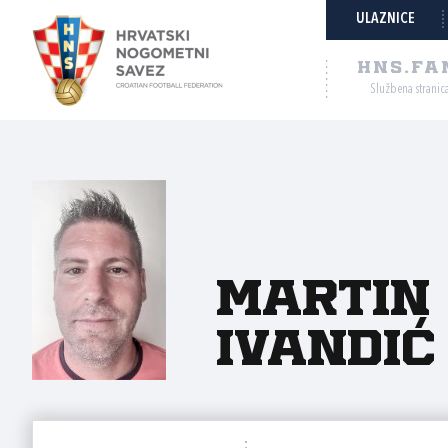
ULAZNICE
HNS.FA
Službena stranic
Martin
Ivandić