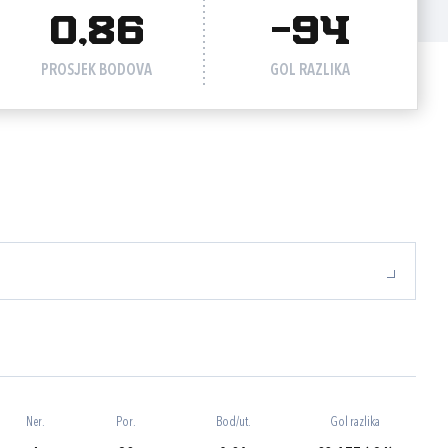
0,86
-94
PROSJEK BODOVA
GOL RAZLIKA
Ner.
Por.
Bod/ut.
Gol razlika