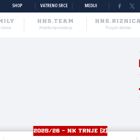
SHOP
VATRENO SRCE
MEDIJI
MILY
HNS.TEAM
HNS.RIZNIC
a Saveza
Hrvatske reprezentacije
Povijest i statistika
2025/26 - NK TRNJE (Z)