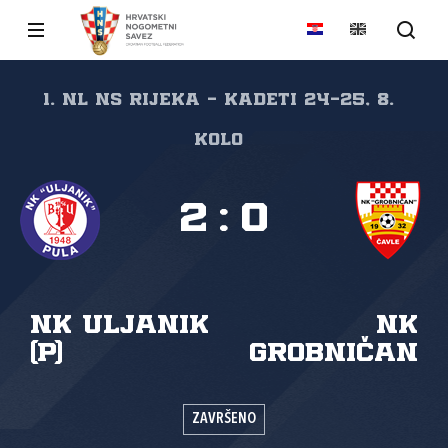
1. NL NS Rijeka - kadeti 24-25, 8.
kolo
2
:
0
NK Uljanik
NK
(P)
Grobničan
ZAVRŠENO