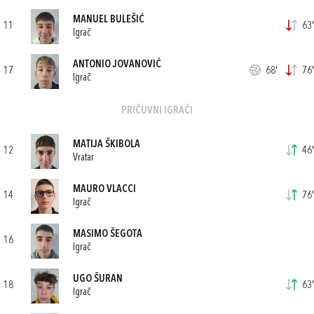
MANUEL BULEŠIĆ
11
63'
Igrač
ANTONIO JOVANOVIĆ
17
68'
76'
Igrač
PRIČUVNI IGRAČI
MATIJA ŠKIBOLA
12
46'
Vratar
MAURO VLACCI
14
76'
Igrač
MASIMO ŠEGOTA
16
Igrač
UGO ŠURAN
18
63'
Igrač