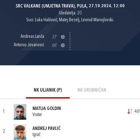
SRC VALKANE (UMJETNA TRAVA), PULA, 27.10.2024. 12:00
Gledatelja: 20
Suci: Luka Halilović, Matej Bezelj, Leonid Manojlovski.
Andreas Lanča
37'
Antonio Jovanović
68'
NK ULJANIK (P)
NK GROBNIČAN
MATIJA GOLDIN
1
46'
Vratar
ANDREJ PAVLIĆ
2
Igrač