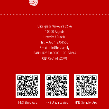
Ulica grada Vukovara 269A
10000 Zagreb
Hrvatska / Croatia
Tel:
+385 1 2361555
E-mail:
info@hns.family
IBAN: HR2523400091100187844
OIB: 08516152078
HNS Shop App
HNS Ulaznice App
HNS Semafor App