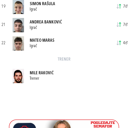
SIMON RAŠULA
19
76'
Igrač
ANDREA BANKOVIĆ
21
76'
Igrač
MATEO MARAS
22
46'
Igrač
TRENER
MILE RAKOVIĆ
Trener