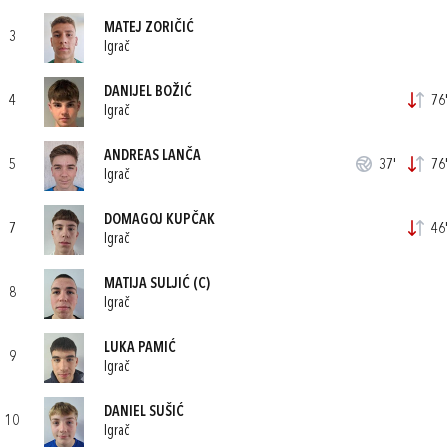
MATEJ ZORIČIĆ
3
Igrač
DANIJEL BOŽIĆ
4
76'
Igrač
ANDREAS LANČA
5
37'
76'
Igrač
DOMAGOJ KUPČAK
7
46'
Igrač
MATIJA SULJIĆ
(C)
8
Igrač
LUKA PAMIĆ
9
Igrač
DANIEL SUŠIĆ
10
Igrač