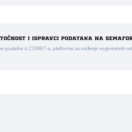
e točnost i ispravci podataka na Semafo
ualne podatke iz COMET-a, platforme za vođenje nogometnih n