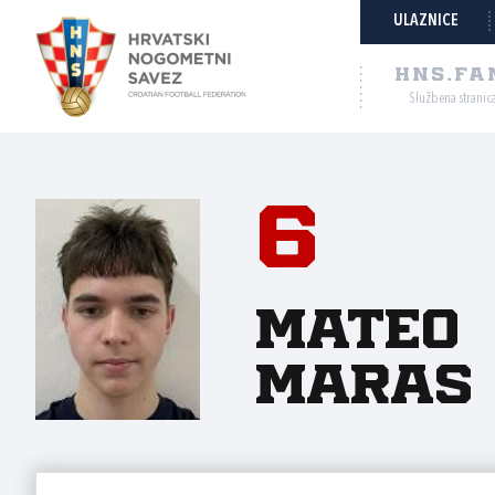
ULAZNICE
HNS.FA
Službena stranic
6
Mateo
Maras