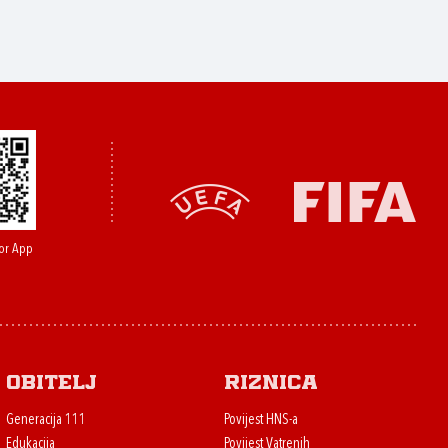
or App
Obitelj
Riznica
Generacija 111
Povijest HNS-a
Edukacija
Povijest Vatrenih