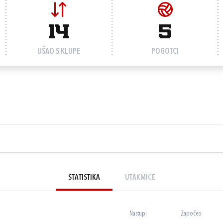
14
5
UŠAO S KLUPE
POGOTCI
STATISTIKA
UTAKMICE
Nastupi
Započeo