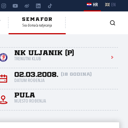
HR
EN
A
SEMAFOR
Sva domaća natjecanja
NK Uljanik (P)
TRENUTNI KLUB
02.03.2008.
(18 godina)
DATUM ROĐENJA
Pula
MJESTO ROĐENJA