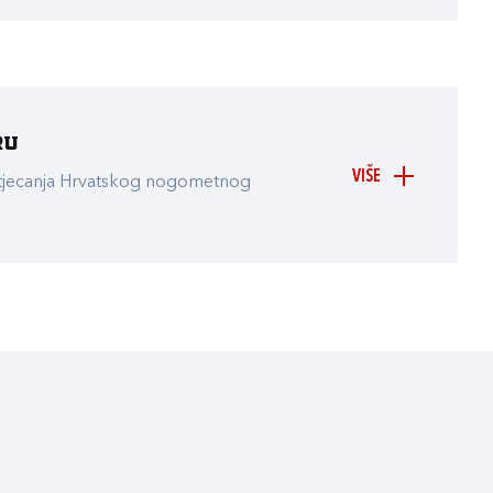
ru
VIŠE
atjecanja Hrvatskog nogometnog