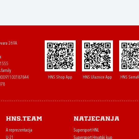
ovara 269A
a
61555
.family
HNS Shop App
HNS Ulaznice App
HNS Semaf
400091100187844
078
HNS.team
Natjecanja
A reprezentacija
Supersport HNL
U-21
Supersport Hrvatski kup