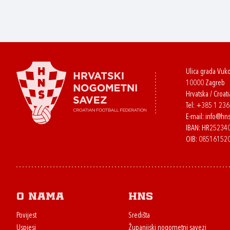
Ulica grada Vuk
10000 Zagreb
Hrvatska / Croati
Tel:
+385 1 23
E-mail:
info@hns
IBAN: HR2523
OIB: 08516152
O nama
HNS
Povijest
Središta
Uspjesi
Županijski nogometni savezi