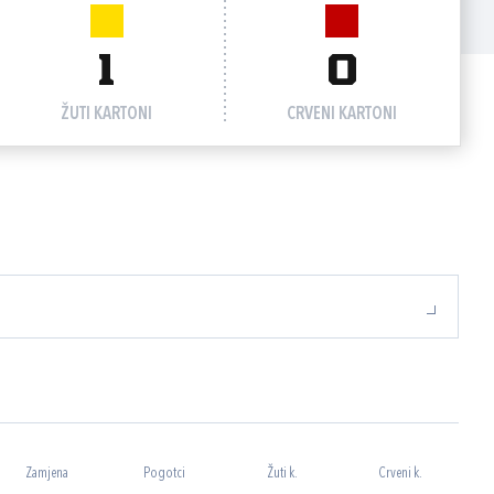
1
0
ŽUTI KARTONI
CRVENI KARTONI
Zamjena
Pogotci
Žuti k.
Crveni k.