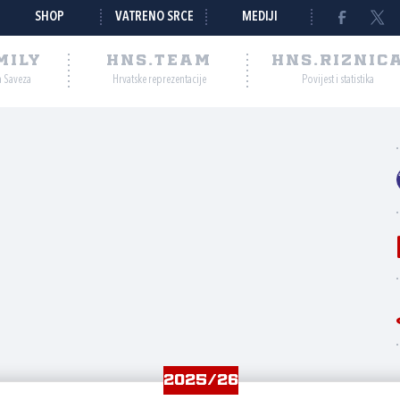
SHOP
VATRENO SRCE
MEDIJI
MILY
HNS.TEAM
HNS.RIZNIC
a Saveza
Hrvatske reprezentacije
Povijest i statistika
2025/26