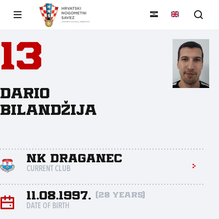
13
Dario
Bilandžija
NK Draganec
CURRENT CLUB
11.08.1997.
(28 years)
DATE OF BIRTH