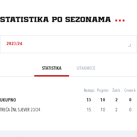
Statistika po sezonama
2023/24
STATISTIKA
UTAKMICE
Nastupi
Pogotci
Žuti k.
Crveni k.
UKUPNO
15
10
2
0
TREĆA ŽNL SJEVER 23/24
15
10
2
0