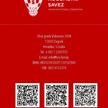
Ulica grada Vukovara 269A
10000 Zagreb
Hrvatska / Croatia
Tel:
+385 1 2361555
E-mail:
info@hns.family
IBAN: HR2523400091100187844
OIB: 08516152078