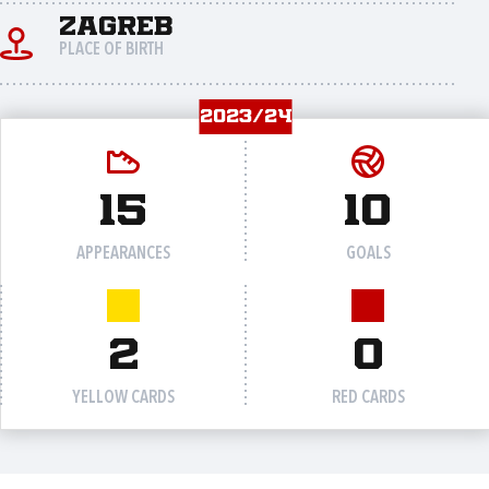
Zagreb
PLACE OF BIRTH
2023/24
15
10
APPEARANCES
GOALS
2
0
YELLOW CARDS
RED CARDS