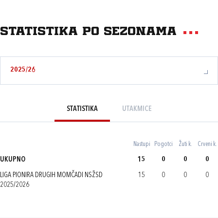
Statistika po sezonama
2025/26
STATISTIKA
UTAKMICE
Nastupi
Pogotci
Žuti k.
Crveni k.
UKUPNO
15
0
0
0
LIGA PIONIRA DRUGIH MOMČADI NSŽSD
15
0
0
0
2025/2026