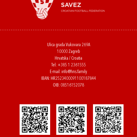
Ulica grada Vukovara 269A
10000 Zagreb
Hrvatska / Croatia
Tel:
+385 1 2361555
E-mail:
info@hns.family
IBAN: HR2523400091100187844
OIB: 08516152078