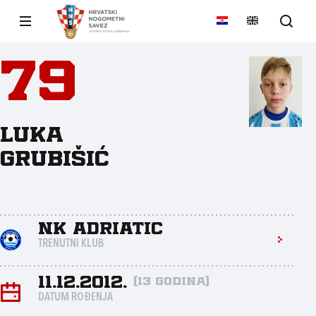
79
Luka
Grubišić
NK Adriatic
TRENUTNI KLUB
11.12.2012.
(13 godina)
DATUM ROĐENJA