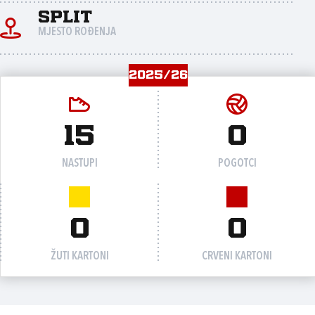
Split
MJESTO ROĐENJA
2025/26
15
0
NASTUPI
POGOTCI
0
0
ŽUTI KARTONI
CRVENI KARTONI