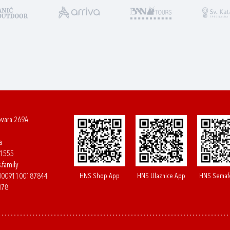
ovara 269A
a
61555
.family
HNS Shop App
HNS Ulaznice App
HNS Semaf
400091100187844
078