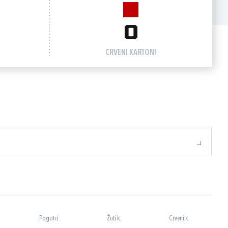
0
CRVENI KARTONI
Pogotci
Žuti k.
Crveni k.