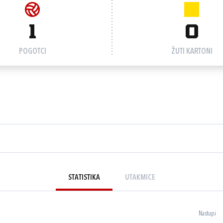
1
0
POGOTCI
ŽUTI KARTONI
STATISTIKA
UTAKMICE
Nastupi