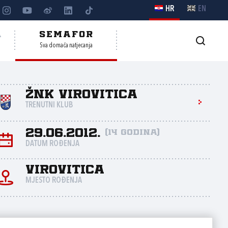
HR
EN
A
SEMAFOR
Sva domaća natjecanja
ŽNK Virovitica
TRENUTNI KLUB
29.06.2012.
(14 godina)
DATUM ROĐENJA
Virovitica
MJESTO ROĐENJA