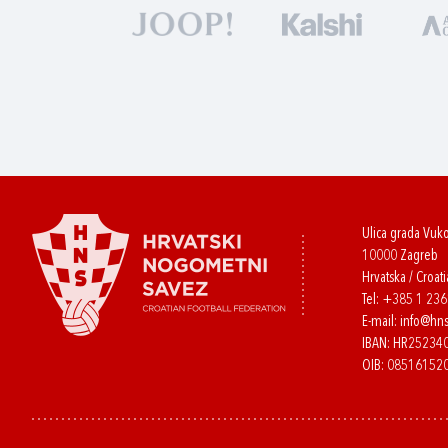
Ulica grada Vuk
10000 Zagreb
Hrvatska / Croati
Tel:
+385 1 23
E-mail:
info@hns
IBAN: HR2523
OIB: 08516152