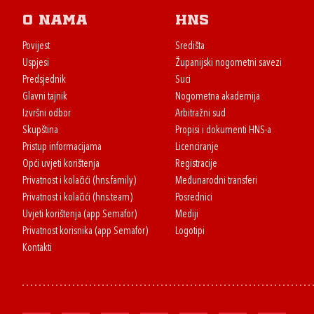
O nama
HNS
Povijest
Središta
Uspjesi
Županijski nogometni savezi
Predsjednik
Suci
Glavni tajnik
Nogometna akademija
Izvršni odbor
Arbitražni sud
Skupština
Propisi i dokumenti HNS-a
Pristup informacijama
Licenciranje
Opći uvjeti korištenja
Registracije
Privatnost i kolačići (hns.family)
Međunarodni transferi
Privatnost i kolačići (hns.team)
Posrednici
Uvjeti korištenja (app Semafor)
Mediji
Privatnost korisnika (app Semafor)
Logotipi
Kontakti