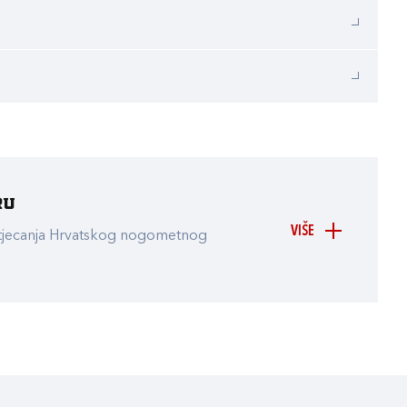
ru
VIŠE
atjecanja Hrvatskog nogometnog