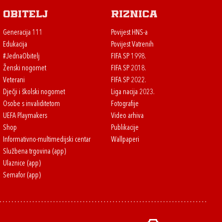
Obitelj
Riznica
Generacija 111
Povijest HNS-a
Edukacija
Povijest Vatrenih
#JednaObitelj
FIFA SP 1998.
Ženski nogomet
FIFA SP 2018.
Veterani
FIFA SP 2022.
Dječji i školski nogomet
Liga nacija 2023.
Osobe s invaliditetom
Fotografije
UEFA Playmakers
Video arhiva
Shop
Publikacije
Informativno-multimedijski centar
Wallpaperi
Službena trgovina (app)
Ulaznice (app)
Semafor (app)