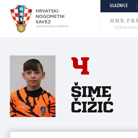
ULAZNICE
HNS.FA
Službena stranic
4
Šime
Čižić