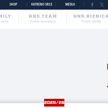
SHOP
VATRENO SRCE
MEDIJI
MILY
HNS.TEAM
HNS.RIZNIC
a Saveza
Hrvatske reprezentacije
Povijest i statistika
2025/26