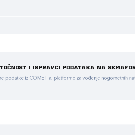
e točnost i ispravci podataka na Semafo
ualne podatke iz COMET-a, platforme za vođenje nogometnih n