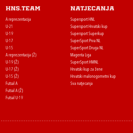
HNS.team
Natjecanja
A reprezentacija
Supersport HNL
U-21
Supersport Hrvatski kup
U-19
Supersport Superkup
U-17
SuperSport Prva NL
U-15
SuperSport Druga NL
A reprezentacija (Ž)
Magenta Liga
U-19 (Ž)
SuperSport HMNL
U-17 (Ž)
Hrvatski kup za žene
U-15 (Ž)
Hrvatski malonogometni kup
Futsal A
Sva natjecanja
Futsal A (Ž)
Futsal U-19