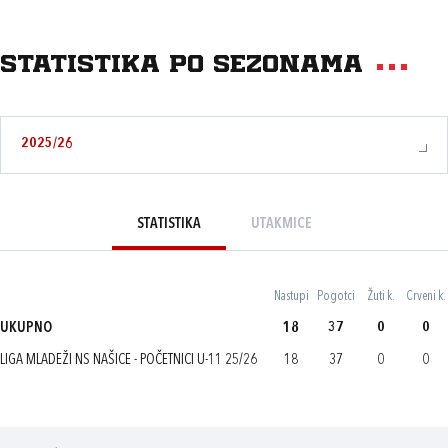
Statistika po sezonama
2025/26
STATISTIKA
UTAKMICE
Nastupi
Pogotci
Žuti k.
Crveni k.
UKUPNO
18
37
0
0
LIGA MLADEŽI NS NAŠICE - POČETNICI U-11 25/26
18
37
0
0