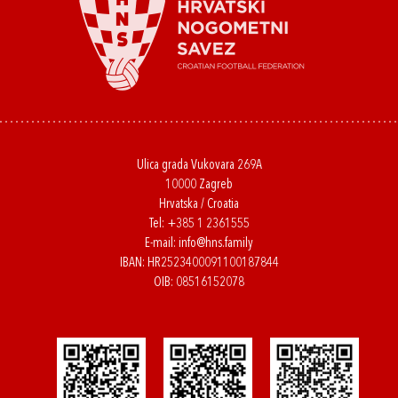
Ulica grada Vukovara 269A
10000 Zagreb
Hrvatska / Croatia
Tel:
+385 1 2361555
E-mail:
info@hns.family
IBAN: HR2523400091100187844
OIB: 08516152078