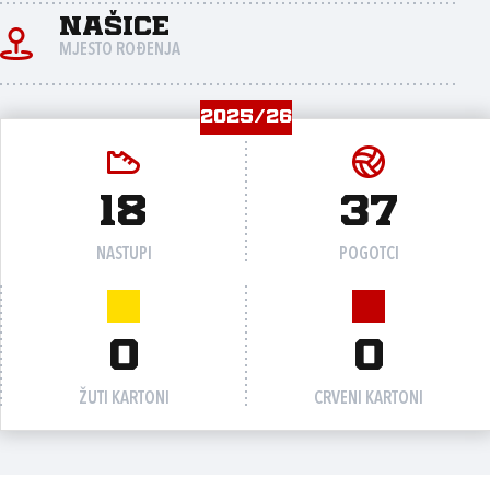
Našice
MJESTO ROĐENJA
2025/26
18
37
NASTUPI
POGOTCI
0
0
ŽUTI KARTONI
CRVENI KARTONI