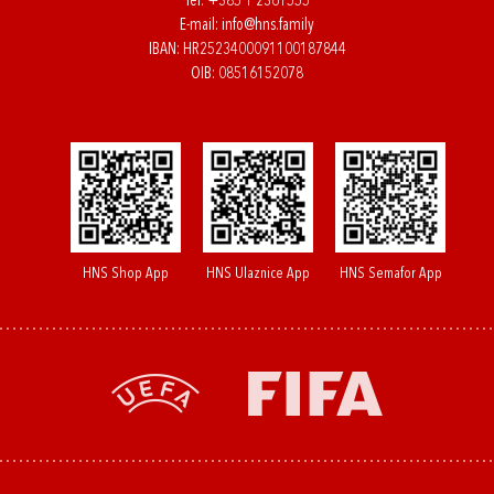
Tel:
+385 1 2361555
E-mail:
info@hns.family
IBAN: HR2523400091100187844
OIB: 08516152078
HNS Shop App
HNS Ulaznice App
HNS Semafor App