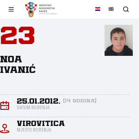
23
Noa
Ivanić
25.01.2012.
(14 godina)
DATUM ROĐENJA
Virovitica
MJESTO ROĐENJA