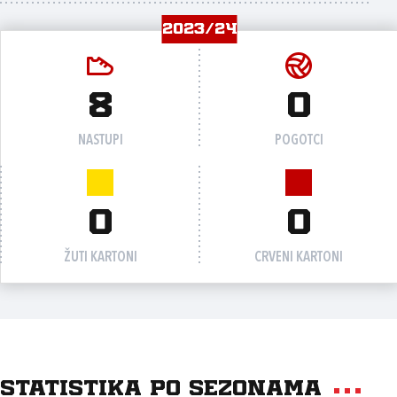
2023/24
8
0
NASTUPI
POGOTCI
0
0
ŽUTI KARTONI
CRVENI KARTONI
Statistika po sezonama