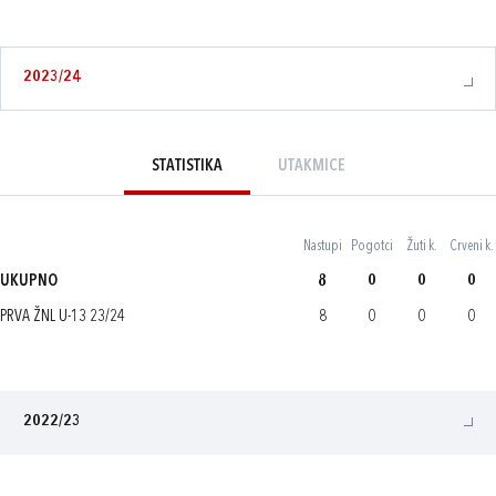
2023/24
STATISTIKA
UTAKMICE
Nastupi
Pogotci
Žuti k.
Crveni k.
UKUPNO
8
0
0
0
PRVA ŽNL U-13 23/24
8
0
0
0
2022/23