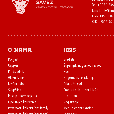
Tel:
+385 1 23
E-mail:
info@hns
IBAN: HR2523
OIB: 08516152
O nama
HNS
Povijest
Središta
Uspjesi
Županijski nogometni savezi
Predsjednik
Suci
Glavni tajnik
Nogometna akademija
Izvršni odbor
Arbitražni sud
Skupština
Propisi i dokumenti HNS-a
Pristup informacijama
Licenciranje
Opći uvjeti korištenja
Registracije
Privatnost i kolačići (hns.family)
Međunarodni transferi