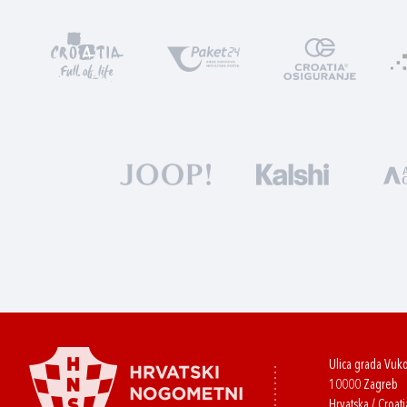
Ulica grada Vuk
10000 Zagreb
Hrvatska / Croati