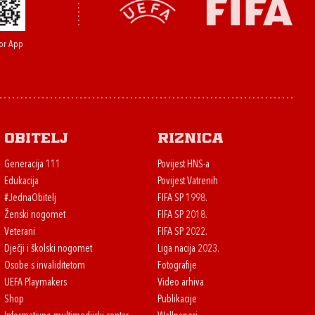
or App
Obitelj
Riznica
Generacija 111
Povijest HNS-a
Edukacija
Povijest Vatrenih
#JednaObitelj
FIFA SP 1998.
Ženski nogomet
FIFA SP 2018.
Veterani
FIFA SP 2022.
Dječji i školski nogomet
Liga nacija 2023.
Osobe s invaliditetom
Fotografije
UEFA Playmakers
Video arhiva
Shop
Publikacije