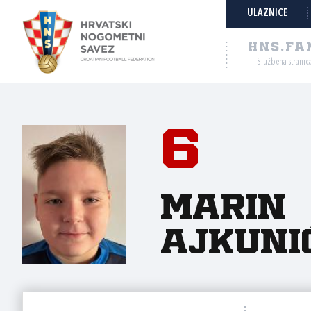
ULAZNICE
HNS.FA
Službena stranic
6
Marin
Ajkuni