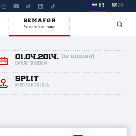
HR
EN
A
SEMAFOR
Sva domaća natjecanja
01.04.2014.
(12 godina)
DATUM ROĐENJA
Split
MJESTO ROĐENJA