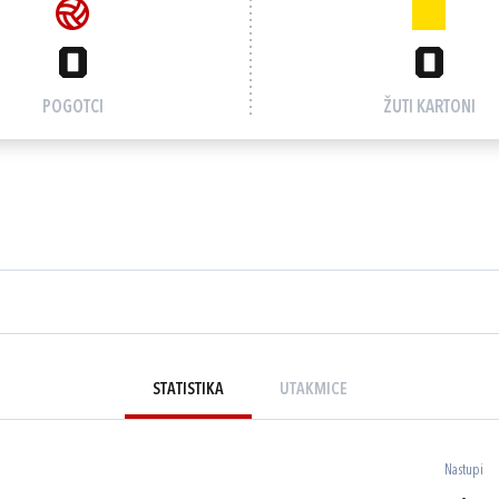
0
0
POGOTCI
ŽUTI KARTONI
STATISTIKA
UTAKMICE
Nastupi