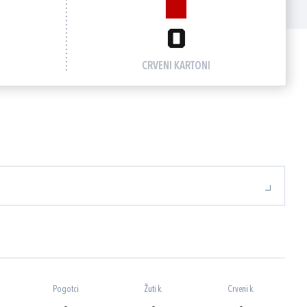
0
CRVENI KARTONI
Pogotci
Žuti k.
Crveni k.