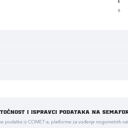
6
6
e točnost i ispravci podataka na Semafo
ualne podatke iz COMET-a, platforme za vođenje nogometnih n