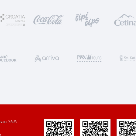
ovara 269A
a