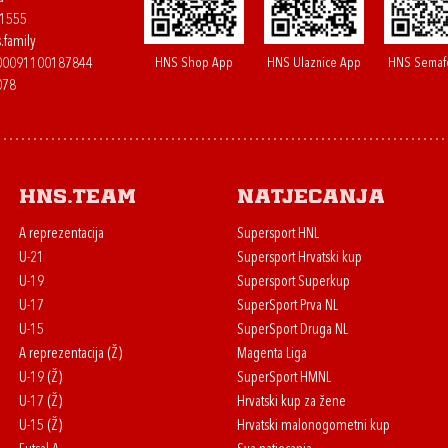
61555
.family
HNS Shop App
HNS Ulaznice App
HNS Semaf
400091100187844
078
HNS.team
Natjecanja
A reprezentacija
Supersport HNL
U-21
Supersport Hrvatski kup
U-19
Supersport Superkup
U-17
SuperSport Prva NL
U-15
SuperSport Druga NL
A reprezentacija (Ž)
Magenta Liga
U-19 (Ž)
SuperSport HMNL
U-17 (Ž)
Hrvatski kup za žene
U-15 (Ž)
Hrvatski malonogometni kup