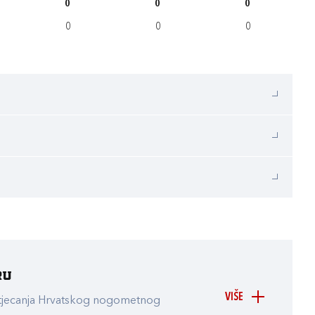
0
0
0
0
0
0
ru
VIŠE
atjecanja Hrvatskog nogometnog