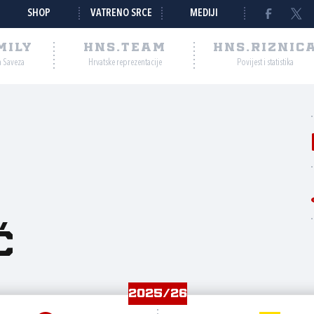
SHOP
VATRENO SRCE
MEDIJI
MILY
HNS.TEAM
HNS.RIZNIC
a Saveza
Hrvatske reprezentacije
Povijest i statistika
ć
2025/26