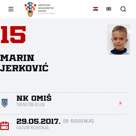
15
Marin
Jerković
NK Omiš
TRENUTNI KLUB
29.05.2017.
(9 godina)
DATUM ROĐENJA