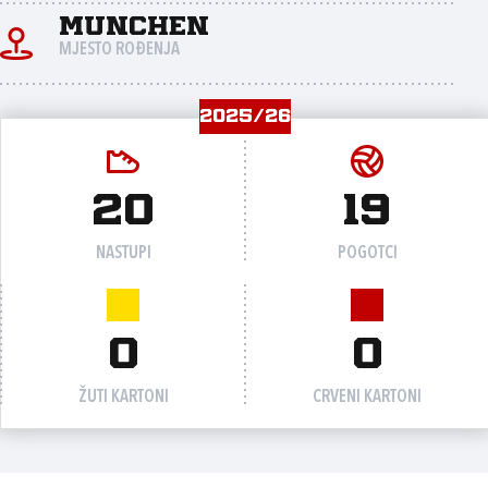
Munchen
MJESTO ROĐENJA
2025/26
20
19
NASTUPI
POGOTCI
0
0
ŽUTI KARTONI
CRVENI KARTONI