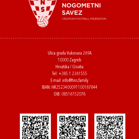
Ulica grada Vukovara 269A
10000 Zagreb
Hrvatska / Croatia
Tel:
+385 1 2361555
E-mail:
info@hns.family
IBAN: HR2523400091100187844
OIB: 08516152078