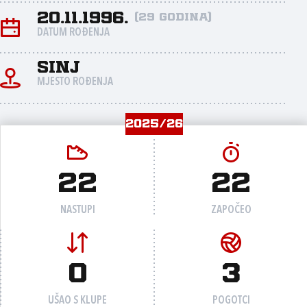
20.11.1996.
(29 godina)
DATUM ROĐENJA
Sinj
MJESTO ROĐENJA
2025/26
22
22
NASTUPI
ZAPOČEO
0
3
UŠAO S KLUPE
POGOTCI