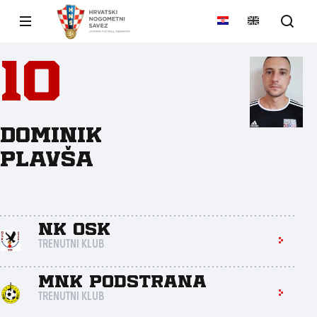
10
Dominik
Plavša
NK OSK
TRENUTNI KLUB
MNK Podstrana
TRENUTNI KLUB