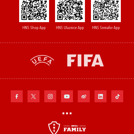
HNS Shop App
HNS Ulaznice App
HNS Semafor App