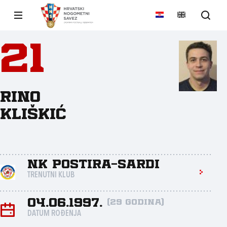
21
Rino
Kliškić
NK Postira-Sardi
TRENUTNI KLUB
04.06.1997.
(29 godina)
DATUM ROĐENJA