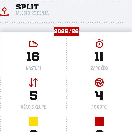
Split
MJESTO ROĐENJA
2025/26
16
11
NASTUPI
ZAPOČEO
5
4
UŠAO S KLUPE
POGOTCI