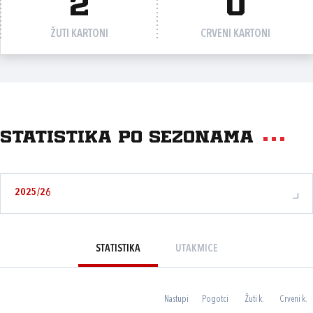
2
0
ŽUTI KARTONI
CRVENI KARTONI
Statistika po sezonama
2025/26
STATISTIKA
UTAKMICE
Nastupi
Pogotci
Žuti k.
Crveni k.