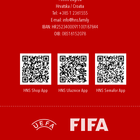
Hrvatska / Croatia
Tel:
+385 1 2361555
E-mail:
info@hns.family
IBAN: HR2523400091100187844
OIB: 08516152078
HNS Shop App
HNS Ulaznice App
HNS Semafor App