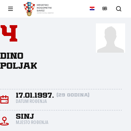
4
Dino
Poljak
17.01.1997.
(29 godina)
DATUM ROĐENJA
Sinj
MJESTO ROĐENJA