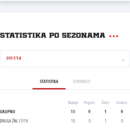
Statistika po sezonama
2017/18
STATISTIKA
UTAKMICE
Nastupi
Pogotci
Žuti k.
Crveni k.
UKUPNO
15
0
1
0
DRUGA ŽNL 17/18
15
0
1
0