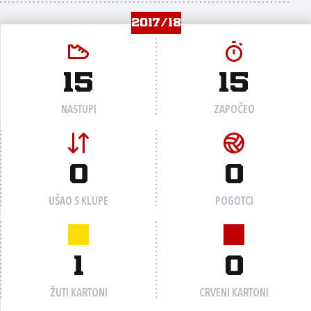
2017/18
15
15
NASTUPI
ZAPOČEO
0
0
UŠAO S KLUPE
POGOTCI
1
0
ŽUTI KARTONI
CRVENI KARTONI