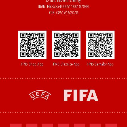
E-mail:
info@hns.family
IBAN: HR2523400091100187844
OIB: 08516152078
HNS Shop App
HNS Ulaznice App
HNS Semafor App