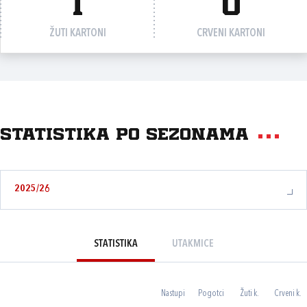
1
0
ŽUTI KARTONI
CRVENI KARTONI
Statistika po sezonama
2025/26
STATISTIKA
UTAKMICE
Nastupi
Pogotci
Žuti k.
Crveni k.