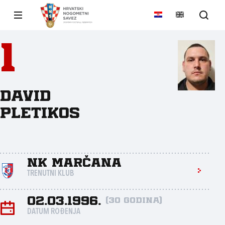
1
David
Pletikos
NK Marčana
TRENUTNI KLUB
02.03.1996.
(30 godina)
DATUM ROĐENJA