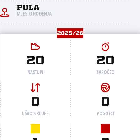
Pula
MJESTO ROĐENJA
2025/26
20
20
NASTUPI
ZAPOČEO
0
0
UŠAO S KLUPE
POGOTCI